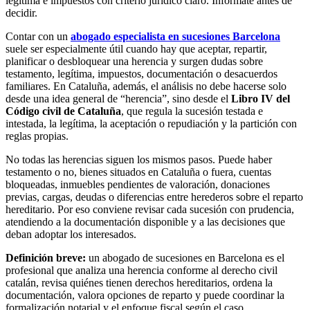
legítima e impuestos con criterio jurídico claro. Infórmate antes de
decidir.
Contar con un
abogado especialista en sucesiones Barcelona
suele ser especialmente útil cuando hay que aceptar, repartir,
planificar o desbloquear una herencia y surgen dudas sobre
testamento, legítima, impuestos, documentación o desacuerdos
familiares. En Cataluña, además, el análisis no debe hacerse solo
desde una idea general de “herencia”, sino desde el
Libro IV del
Código civil de Cataluña
, que regula la sucesión testada e
intestada, la legítima, la aceptación o repudiación y la partición con
reglas propias.
No todas las herencias siguen los mismos pasos. Puede haber
testamento o no, bienes situados en Cataluña o fuera, cuentas
bloqueadas, inmuebles pendientes de valoración, donaciones
previas, cargas, deudas o diferencias entre herederos sobre el reparto
hereditario. Por eso conviene revisar cada sucesión con prudencia,
atendiendo a la documentación disponible y a las decisiones que
deban adoptar los interesados.
Definición breve:
un abogado de sucesiones en Barcelona es el
profesional que analiza una herencia conforme al derecho civil
catalán, revisa quiénes tienen derechos hereditarios, ordena la
documentación, valora opciones de reparto y puede coordinar la
formalización notarial y el enfoque fiscal según el caso.