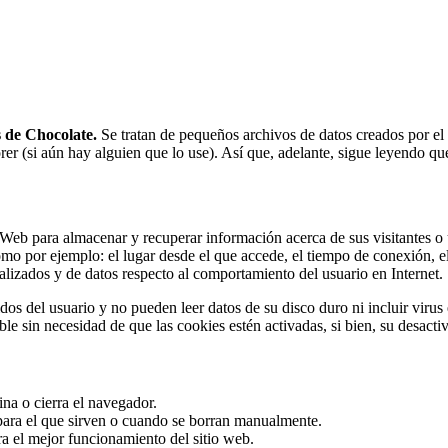
s de Chocolate.
Se tratan de pequeños archivos de datos creados por el 
orer (si aún hay alguien que lo use). Así que, adelante, sigue leyendo que
Web para almacenar y recuperar información acerca de sus visitantes o 
o por ejemplo: el lugar desde el que accede, el tiempo de conexión, el d
alizados y de datos respecto al comportamiento del usuario en Internet.
os del usuario y no pueden leer datos de su disco duro ni incluir viru
ible sin necesidad de que las cookies estén activadas, si bien, su desac
na o cierra el navegador.
ara el que sirven o cuando se borran manualmente.
a el mejor funcionamiento del sitio web.