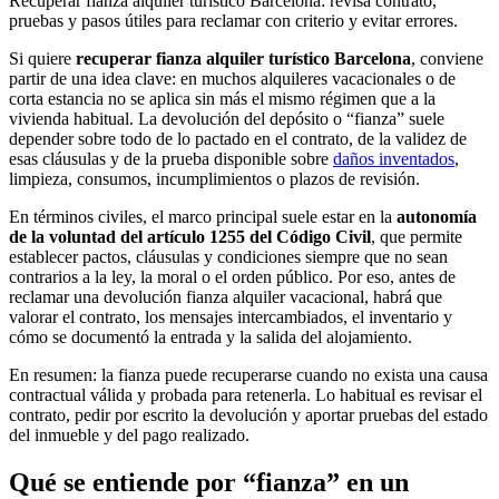
Recuperar fianza alquiler turístico Barcelona: revisa contrato,
pruebas y pasos útiles para reclamar con criterio y evitar errores.
Si quiere
recuperar fianza alquiler turístico Barcelona
, conviene
partir de una idea clave: en muchos alquileres vacacionales o de
corta estancia no se aplica sin más el mismo régimen que a la
vivienda habitual. La devolución del depósito o “fianza” suele
depender sobre todo de lo pactado en el contrato, de la validez de
esas cláusulas y de la prueba disponible sobre
daños inventados
,
limpieza, consumos, incumplimientos o plazos de revisión.
En términos civiles, el marco principal suele estar en la
autonomía
de la voluntad del artículo 1255 del Código Civil
, que permite
establecer pactos, cláusulas y condiciones siempre que no sean
contrarios a la ley, la moral o el orden público. Por eso, antes de
reclamar una devolución fianza alquiler vacacional, habrá que
valorar el contrato, los mensajes intercambiados, el inventario y
cómo se documentó la entrada y la salida del alojamiento.
En resumen: la fianza puede recuperarse cuando no exista una causa
contractual válida y probada para retenerla. Lo habitual es revisar el
contrato, pedir por escrito la devolución y aportar pruebas del estado
del inmueble y del pago realizado.
Qué se entiende por “fianza” en un