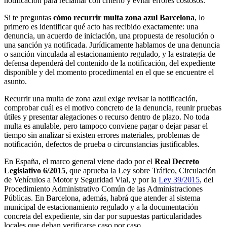
notificación para reclamar con criterio y evitar errores costosos.
Si te preguntas
cómo recurrir multa zona azul Barcelona
, lo
primero es identificar qué acto has recibido exactamente: una
denuncia, un acuerdo de iniciación, una propuesta de resolución o
una sanción ya notificada. Jurídicamente hablamos de una denuncia
o sanción vinculada al
estacionamiento regulado
, y la estrategia de
defensa dependerá del contenido de la notificación, del expediente
disponible y del momento procedimental en el que se encuentre el
asunto.
Recurrir una multa de zona azul exige revisar la notificación,
comprobar cuál es el motivo concreto de la denuncia, reunir pruebas
útiles y presentar alegaciones o recurso dentro de plazo. No toda
multa es anulable, pero tampoco conviene pagar o dejar pasar el
tiempo sin analizar si existen errores materiales, problemas de
notificación, defectos de prueba o circunstancias justificables.
En España, el marco general viene dado por el
Real Decreto
Legislativo 6/2015
, que aprueba la Ley sobre Tráfico, Circulación
de Vehículos a Motor y Seguridad Vial, y por la
Ley 39/2015
, del
Procedimiento Administrativo Común de las Administraciones
Públicas. En Barcelona, además, habrá que atender al sistema
municipal de estacionamiento regulado y a la documentación
concreta del expediente, sin dar por supuestas particularidades
locales que deban verificarse caso por caso.