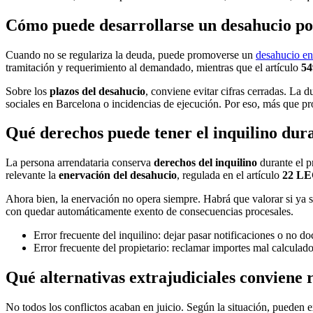
Cómo puede desarrollarse un desahucio por
Cuando no se regulariza la deuda, puede promoverse un
desahucio en
tramitación y requerimiento al demandado, mientras que el artículo
5
Sobre los
plazos del desahucio
, conviene evitar cifras cerradas. La 
sociales en Barcelona o incidencias de ejecución. Por eso, más que pr
Qué derechos puede tener el inquilino dura
La persona arrendataria conserva
derechos del inquilino
durante el p
relevante la
enervación del desahucio
, regulada en el artículo
22 L
Ahora bien, la enervación no opera siempre. Habrá que valorar si ya se 
con quedar automáticamente exento de consecuencias procesales.
Error frecuente del inquilino: dejar pasar notificaciones o no d
Error frecuente del propietario: reclamar importes mal calculado
Qué alternativas extrajudiciales conviene 
No todos los conflictos acaban en juicio. Según la situación, pueden 