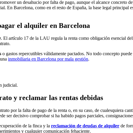
y promover un desahucio por falta de pago, aunque el alcance concreto de
cial. En Barcelona, como en el resto de España, la base legal princip
agar el alquiler en Barcelona
e
. El artículo 17 de la LAU regula la renta como obligación esencial de
trato.
s
o gastos repercutibles válidamente pactados. No todo concepto puede 
o una
inmobiliaria en Barcelona por mala gestión
.
 judicial.
rato y reclamar las rentas debidas
trato por la falta de pago de la renta o, en su caso, de cualesquiera c
ede ser decisivo comprobar si ha habido pagos parciales, consignaciones
recuperación de la finca y la
reclamación de deudas de alquiler
de for
equerimientos y cualquier comunicación fehaciente.