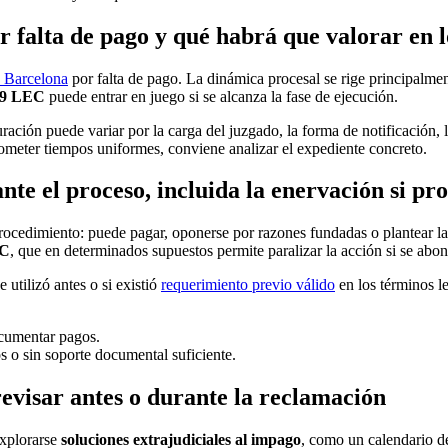
 falta de pago y qué habrá que valorar en l
 Barcelona
por falta de pago. La dinámica procesal se rige principalme
49 LEC
puede entrar en juego si se alcanza la fase de ejecución.
duración puede variar por la carga del juzgado, la forma de notificación,
ometer tiempos uniformes, conviene analizar el expediente concreto.
nte el proceso, incluida la enervación si pr
rocedimiento: puede pagar, oponerse por razones fundadas o plantear l
EC
, que en determinados supuestos permite paralizar la acción si se abon
utilizó antes o si existió
requerimiento previo válido
en los términos l
ocumentar pagos.
s o sin soporte documental suficiente.
revisar antes o durante la reclamación
explorarse
soluciones extrajudiciales al impago
, como un calendario d