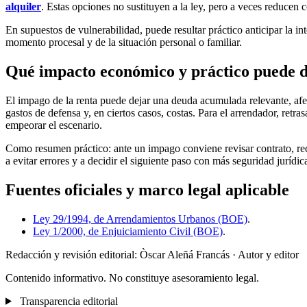
alquiler
. Estas opciones no sustituyen a la ley, pero a veces reducen c
En supuestos de vulnerabilidad, puede resultar práctico anticipar la i
momento procesal y de la situación personal o familiar.
Qué impacto económico y práctico puede de
El impago de la renta puede dejar una deuda acumulada relevante, afec
gastos de defensa y, en ciertos casos, costas. Para el arrendador, retra
empeorar el escenario.
Como resumen práctico: ante un impago conviene revisar contrato, reci
a evitar errores y a decidir el siguiente paso con más seguridad jurídic
Fuentes oficiales y marco legal aplicable
Ley 29/1994, de Arrendamientos Urbanos (BOE)
.
Ley 1/2000, de Enjuiciamiento Civil (BOE)
.
Redacción y revisión editorial: Òscar Aleñá Francás
· Autor y editor
Contenido informativo. No constituye asesoramiento legal.
Transparencia editorial