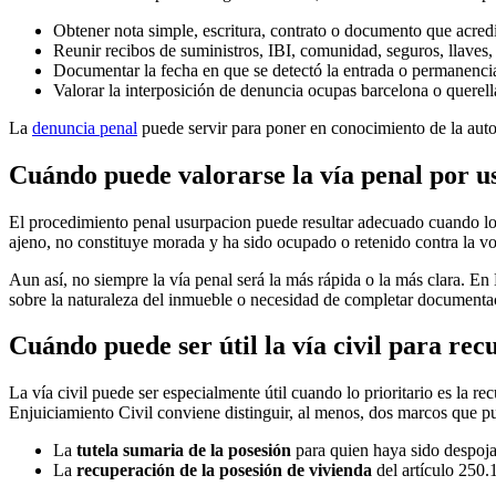
Obtener nota simple, escritura, contrato o documento que acredi
Reunir recibos de suministros, IBI, comunidad, seguros, llaves, 
Documentar la fecha en que se detectó la entrada o permanencia y,
Valorar la interposición de
denuncia ocupas barcelona
o querell
La
denuncia penal
puede servir para poner en conocimiento de la autori
Cuándo puede valorarse la vía penal por u
El
procedimiento penal usurpacion
puede resultar adecuado cuando los
ajeno, no constituye morada y ha sido ocupado o retenido contra la vo
Aun así, no siempre la vía penal será la más rápida o la más clara. En 
sobre la naturaleza del inmueble o necesidad de completar documentac
Cuándo puede ser útil la vía civil para rec
La vía civil puede ser especialmente útil cuando lo prioritario es la
rec
Enjuiciamiento Civil conviene distinguir, al menos, dos marcos que p
La
tutela sumaria de la posesión
para quien haya sido despojad
La
recuperación de la posesión de vivienda
del artículo 250.