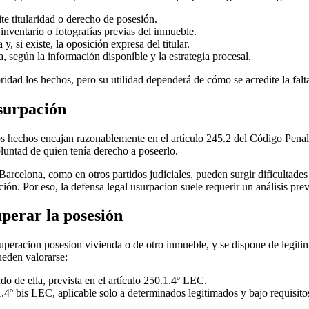
te titularidad o derecho de posesión.
inventario o fotografías previas del inmueble.
 si existe, la oposición expresa del titular.
a, según la información disponible y la estrategia procesal.
dad los hechos, pero su utilidad dependerá de cómo se acredite la falta 
surpación
 hechos encajan razonablemente en el artículo 245.2 del Código Penal y
luntad de quien tenía derecho a poseerlo.
Barcelona, como en otros partidos judiciales, pueden surgir dificultades 
ión. Por eso, la
defensa legal usurpacion
suele requerir un análisis prev
uperar la posesión
uperacion posesion vivienda
o de otro inmueble, y se dispone de legiti
ueden valorarse:
o de ella, prevista en el artículo 250.1.4º LEC.
1.4º bis LEC, aplicable solo a determinados legitimados y bajo requisito