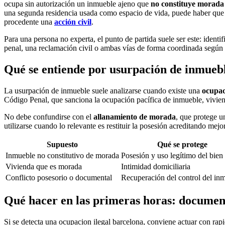
ocupa sin autorización un inmueble ajeno que
no constituye morada
una segunda residencia usada como espacio de vida, puede haber que 
procedente una
acción civil
.
Para una persona no experta, el punto de partida suele ser este: ident
penal, una reclamación civil o ambas vías de forma coordinada según 
Qué se entiende por usurpación de inmueb
La usurpación de inmueble suele analizarse cuando existe una
ocupaci
Código Penal, que sanciona la ocupación pacífica de inmueble, viviend
No debe confundirse con el
allanamiento de morada
, que protege 
utilizarse cuando lo relevante es restituir la posesión acreditando mejo
Supuesto
Qué se protege
Inmueble no constitutivo de morada
Posesión y uso legítimo del bien
Vivienda que es morada
Intimidad domiciliaria
Conflicto posesorio o documental
Recuperación del control del in
Qué hacer en las primeras horas: document
Si se detecta una
ocupacion ilegal barcelona
, conviene actuar con rap