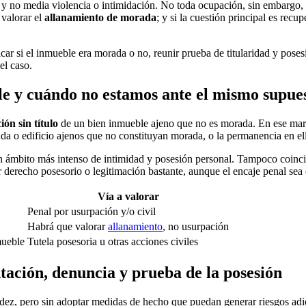
y no media violencia o intimidación. No toda ocupación, sin embargo, e
valorar el
allanamiento de morada
; y si la cuestión principal es rec
ificar si el inmueble era morada o no, reunir prueba de titularidad y po
el caso.
le y cuándo no estamos ante el mismo supue
ón sin título
de un bien inmueble ajeno que no es morada. En ese marco
a o edificio ajenos que no constituyan morada, o la permanencia en ellos
un ámbito más intenso de intimidad y posesión personal. Tampoco coinc
r derecho posesorio o legitimación bastante, aunque el encaje penal sea d
Vía a valorar
Penal por usurpación y/o civil
Habrá que valorar
allanamiento
, no usurpación
mueble
Tutela posesoria u otras acciones civiles
ación, denuncia y prueba de la posesión
idez, pero sin adoptar medidas de hecho que puedan generar riesgos adici