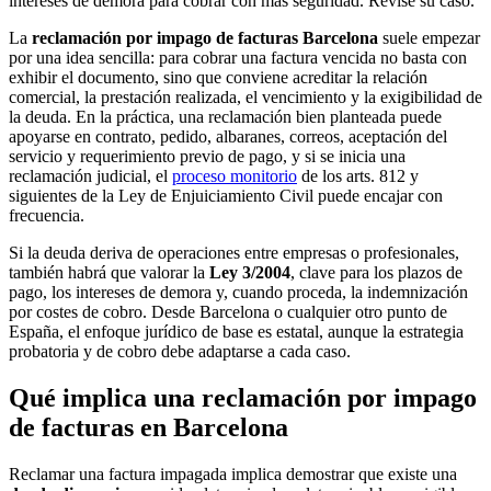
intereses de demora para cobrar con más seguridad. Revise su caso.
La
reclamación por impago de facturas Barcelona
suele empezar
por una idea sencilla: para cobrar una factura vencida no basta con
exhibir el documento, sino que conviene acreditar la relación
comercial, la prestación realizada, el vencimiento y la exigibilidad de
la deuda. En la práctica, una reclamación bien planteada puede
apoyarse en contrato, pedido, albaranes, correos, aceptación del
servicio y requerimiento previo de pago, y si se inicia una
reclamación judicial, el
proceso monitorio
de los arts. 812 y
siguientes de la Ley de Enjuiciamiento Civil puede encajar con
frecuencia.
Si la deuda deriva de operaciones entre empresas o profesionales,
también habrá que valorar la
Ley 3/2004
, clave para los plazos de
pago, los intereses de demora y, cuando proceda, la indemnización
por costes de cobro. Desde Barcelona o cualquier otro punto de
España, el enfoque jurídico de base es estatal, aunque la estrategia
probatoria y de cobro debe adaptarse a cada caso.
Qué implica una reclamación por impago
de facturas en Barcelona
Reclamar una factura impagada implica demostrar que existe una