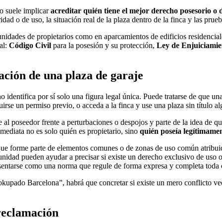
o suele implicar
acreditar quién tiene el mejor derecho posesorio o 
dad o de uso, la situación real de la plaza dentro de la finca y las pru
unidades de propietarios como en aparcamientos de edificios residencia
al:
Código Civil
para la posesión y su protección,
Ley de Enjuiciamie
ación de una plaza de garaje
o identifica por sí solo una figura legal única. Puede tratarse de que u
irse un permiso previo, o acceda a la finca y use una plaza sin título a
e al poseedor frente a perturbaciones o despojos y parte de la idea de q
inmediata no es solo quién es propietario, sino
quién poseía legítimamen
ue forme parte de elementos comunes o de zonas de uso común atribuido.
comunidad pueden ayudar a precisar si existe un derecho exclusivo de uso
esentarse como una norma que regule de forma expresa y completa toda 
okupado Barcelona”, habrá que concretar si existe un mero conflicto ve
 reclamación