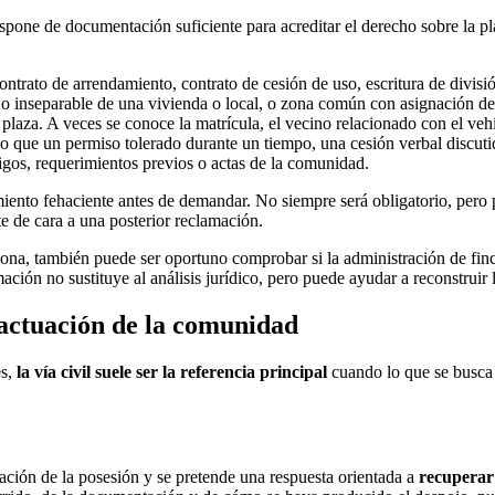
dispone de documentación suficiente para acreditar el derecho sobre la pl
ontrato de arrendamiento, contrato de cesión de uso, escritura de divis
ejo inseparable de una vivienda o local, o zona común con asignación de
 plaza. A veces se conoce la matrícula, el vecino relacionado con el vehí
o que un permiso tolerado durante un tiempo, una cesión verbal discutida
igos, requerimientos previos o actas de la comunidad.
iento fehaciente antes de demandar. No siempre será obligatorio, pero p
nte de cara a una posterior reclamación.
ona, también puede ser oportuno comprobar si la administración de fin
ción no sustituye al análisis jurídico, pero puede ayudar a reconstruir 
a actuación de la comunidad
es,
la vía civil suele ser la referencia principal
cuando lo que se busca 
ación de la posesión y se pretende una respuesta orientada a
recuperar