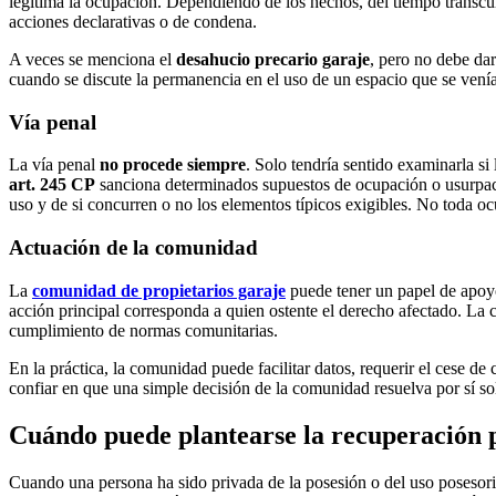
legitima la ocupación. Dependiendo de los hechos, del tiempo transcu
acciones declarativas o de condena.
A veces se menciona el
desahucio precario garaje
, pero no debe da
cuando se discute la permanencia en el uso de un espacio que se venía 
Vía penal
La vía penal
no procede siempre
. Solo tendría sentido examinarla si
art. 245 CP
sanciona determinados supuestos de ocupación o usurpació
uso y de si concurren o no los elementos típicos exigibles. No toda o
Actuación de la comunidad
La
comunidad de propietarios garaje
puede tener un papel de apoyo 
acción principal corresponda a quien ostente el derecho afectado. La c
cumplimiento de normas comunitarias.
En la práctica, la comunidad puede facilitar datos, requerir el cese d
confiar en que una simple decisión de la comunidad resuelva por sí sol
Cuándo puede plantearse la recuperación p
Cuando una persona ha sido privada de la posesión o del uso posesori