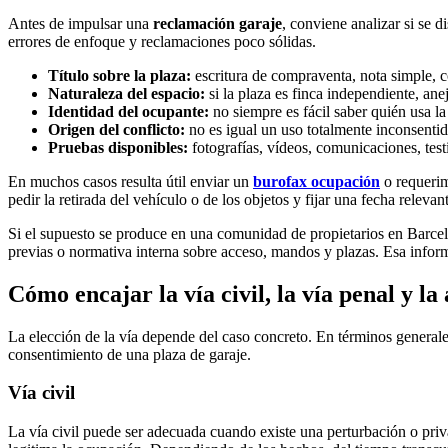
Antes de impulsar una
reclamación garaje
, conviene analizar si se 
errores de enfoque y reclamaciones poco sólidas.
Título sobre la plaza:
escritura de compraventa, nota simple, c
Naturaleza del espacio:
si la plaza es finca independiente, an
Identidad del ocupante:
no siempre es fácil saber quién usa la
Origen del conflicto:
no es igual un uso totalmente inconsentid
Pruebas disponibles:
fotografías, vídeos, comunicaciones, test
En muchos casos resulta útil enviar un
burofax ocupación
o requerim
pedir la retirada del vehículo o de los objetos y fijar una fecha releva
Si el supuesto se produce en una comunidad de propietarios en Barcel
previas o normativa interna sobre acceso, mandos y plazas. Esa informa
Cómo encajar la vía civil, la vía penal y l
La elección de la vía depende del caso concreto. En términos general
consentimiento de una plaza de garaje.
Vía civil
La vía civil puede ser adecuada cuando existe una perturbación o priv