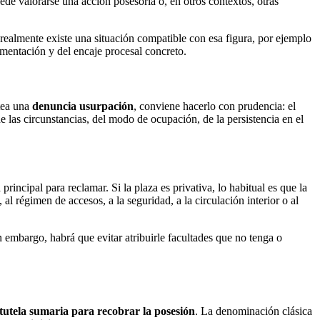
de valorarse una acción posesoria o, en otros contextos, otras
realmente existe una situación compatible con esa figura, por ejemplo
umentación y del encaje procesal concreto.
ntea una
denuncia usurpación
, conviene hacerlo con prudencia: el
las circunstancias, del modo de ocupación, de la persistencia en el
incipal para reclamar. Si la plaza es privativa, lo habitual es que la
 régimen de accesos, a la seguridad, a la circulación interior o al
n embargo, habrá que evitar atribuirle facultades que no tenga o
tutela sumaria para recobrar la posesión
. La denominación clásica