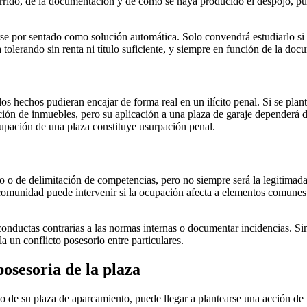
rrido, de la documentación y de cómo se haya producido el despojo, pue
rse por sentado como solución automática. Solo convendrá estudiarlo si 
tolerando sin renta ni título suficiente, y siempre en función de la doc
 los hechos pudieran encajar de forma real en un ilícito penal. Si se pla
n de inmuebles, pero su aplicación a una plaza de garaje dependerá de 
cupación de una plaza constituye usurpación penal.
o de delimitación de competencias, pero no siempre será la legitimada pr
omunidad puede intervenir si la ocupación afecta a elementos comunes, al
e conductas contrarias a las normas internas o documentar incidencias. Si
a un conflicto posesorio entre particulares.
osesoria de la plaza
o de su plaza de aparcamiento, puede llegar a plantearse una acción de