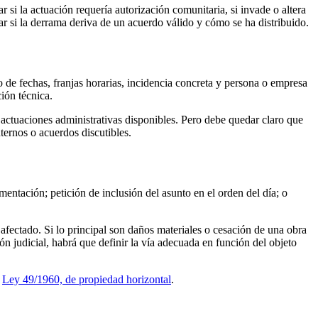
si la actuación requería autorización comunitaria, si invade o altera
ar si la derrama deriva de un acuerdo válido y cómo se ha distribuido.
o de fechas, franjas horarias, incidencia concreta y persona o empresa
ión técnica.
s actuaciones administrativas disponibles. Pero debe quedar claro que
ternos o acuerdos discutibles.
mentación; petición de inclusión del asunto en el orden del día; o
.
s afectado. Si lo principal son daños materiales o cesación de una obra
n judicial, habrá que definir la vía adecuada en función del objeto
a
Ley 49/1960, de propiedad horizontal
.