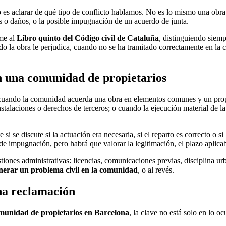
o es aclarar de qué tipo de conflicto hablamos. No es lo mismo una obr
s o daños, o la posible impugnación de un acuerdo de junta.
rme al
Libro quinto del Código civil de Cataluña
, distinguiendo siemp
o la obra le perjudica, cuando no se ha tramitado correctamente en la 
 una comunidad de propietarios
 cuando la comunidad acuerda una obra en elementos comunes y un prop
instalaciones o derechos de terceros; o cuando la ejecución material de 
e si se discute si la actuación era necesaria, si el reparto es correcto o 
de impugnación, pero habrá que valorar la legitimación, el plazo aplicab
nes administrativas: licencias, comunicaciones previas, disciplina urban
enerar un problema civil en la comunidad
, o al revés.
na reclamación
munidad de propietarios en Barcelona
, la clave no está solo en lo o