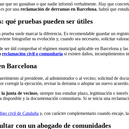
mar que no gustaban o que nadie informó verbalmente. Hay que concretar 
o es por una
reclamación de derramas en Barcelona
, habrá que estudi
s: qué pruebas pueden ser útiles
la prueba suele marcar la diferencia. Es recomendable guardar un registr
viene fotografiar su evolución y, cuando sea necesario, solicitar valorac
uede ser útil comprobar el régimen municipal aplicable en Barcelona y la
la
reclamación civil o comunitaria
si existen daños, incumplimientos in
en Barcelona
erimiento al presidente, al administrador o al vecino; solicitud de docu
or corregir la ejecución, revisar la derrama o adoptar un nuevo acuerdo
la junta de vecinos
, siempre tras estudiar plazo, legitimación e interé
 disponible y la documentación comunitaria. Si se inicia una reclamació
igo civil de Cataluña
y, con carácter complementario cuando encaje, l
sultar con un abogado de comunidades