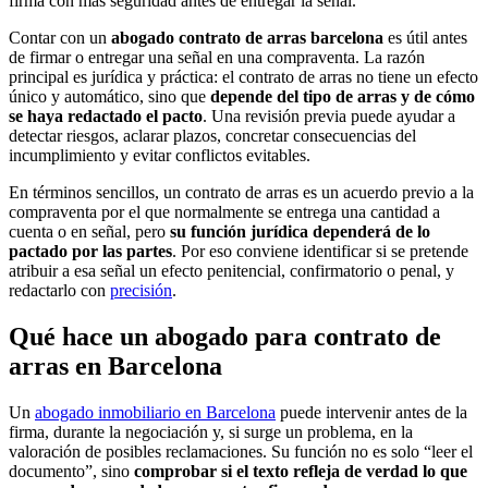
firma con más seguridad antes de entregar la señal.
Contar con un
abogado contrato de arras barcelona
es útil antes
de firmar o entregar una señal en una compraventa. La razón
principal es jurídica y práctica: el contrato de arras no tiene un efecto
único y automático, sino que
depende del tipo de arras y de cómo
se haya redactado el pacto
. Una revisión previa puede ayudar a
detectar riesgos, aclarar plazos, concretar consecuencias del
incumplimiento y evitar conflictos evitables.
En términos sencillos, un contrato de arras es un acuerdo previo a la
compraventa por el que normalmente se entrega una cantidad a
cuenta o en señal, pero
su función jurídica dependerá de lo
pactado por las partes
. Por eso conviene identificar si se pretende
atribuir a esa señal un efecto penitencial, confirmatorio o penal, y
redactarlo con
precisión
.
Qué hace un abogado para contrato de
arras en Barcelona
Un
abogado inmobiliario en Barcelona
puede intervenir antes de la
firma, durante la negociación y, si surge un problema, en la
valoración de posibles reclamaciones. Su función no es solo “leer el
documento”, sino
comprobar si el texto refleja de verdad lo que