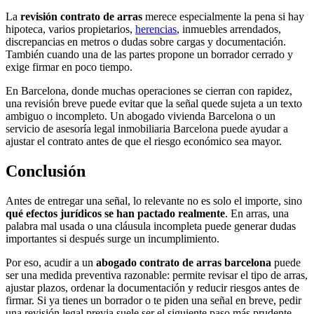
La
revisión contrato de arras
merece especialmente la pena si hay
hipoteca, varios propietarios,
herencias
, inmuebles arrendados,
discrepancias en metros o dudas sobre cargas y documentación.
También cuando una de las partes propone un borrador cerrado y
exige firmar en poco tiempo.
En Barcelona, donde muchas operaciones se cierran con rapidez,
una revisión breve puede evitar que la señal quede sujeta a un texto
ambiguo o incompleto. Un abogado vivienda Barcelona o un
servicio de asesoría legal inmobiliaria Barcelona puede ayudar a
ajustar el contrato antes de que el riesgo económico sea mayor.
Conclusión
Antes de entregar una señal, lo relevante no es solo el importe, sino
qué efectos jurídicos se han pactado realmente
. En arras, una
palabra mal usada o una cláusula incompleta puede generar dudas
importantes si después surge un incumplimiento.
Por eso, acudir a un
abogado contrato de arras barcelona
puede
ser una medida preventiva razonable: permite revisar el tipo de arras,
ajustar plazos, ordenar la documentación y reducir riesgos antes de
firmar. Si ya tienes un borrador o te piden una señal en breve, pedir
una revisión legal previa suele ser el siguiente paso más prudente.