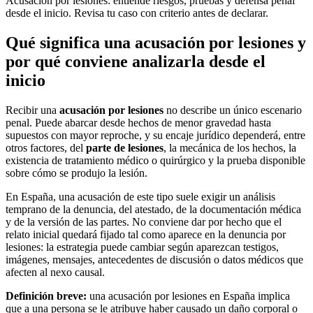
Acusación por lesiones: entiende riesgos, pruebas y defensa penal
desde el inicio. Revisa tu caso con criterio antes de declarar.
Qué significa una acusación por lesiones y
por qué conviene analizarla desde el
inicio
Recibir una
acusación por lesiones
no describe un único escenario
penal. Puede abarcar desde hechos de menor gravedad hasta
supuestos con mayor reproche, y su encaje jurídico dependerá, entre
otros factores, del
parte de lesiones
, la mecánica de los hechos, la
existencia de tratamiento médico o quirúrgico y la prueba disponible
sobre cómo se produjo la lesión.
En España, una acusación de este tipo suele exigir un análisis
temprano de la denuncia, del atestado, de la documentación médica
y de la versión de las partes. No conviene dar por hecho que el
relato inicial quedará fijado tal como aparece en la denuncia por
lesiones: la estrategia puede cambiar según aparezcan testigos,
imágenes, mensajes, antecedentes de discusión o datos médicos que
afecten al nexo causal.
Definición breve:
una acusación por lesiones en España implica
que a una persona se le atribuye haber causado un daño corporal o