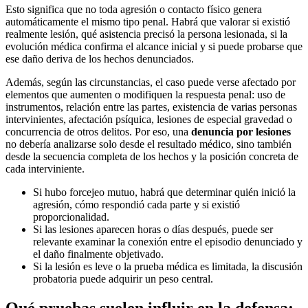
Esto significa que no toda agresión o contacto físico genera
automáticamente el mismo tipo penal. Habrá que valorar si existió
realmente lesión, qué asistencia precisó la persona lesionada, si la
evolución médica confirma el alcance inicial y si puede probarse que
ese daño deriva de los hechos denunciados.
Además, según las circunstancias, el caso puede verse afectado por
elementos que aumenten o modifiquen la respuesta penal: uso de
instrumentos, relación entre las partes, existencia de varias personas
intervinientes, afectación psíquica, lesiones de especial gravedad o
concurrencia de otros delitos. Por eso, una
denuncia por lesiones
no debería analizarse solo desde el resultado médico, sino también
desde la secuencia completa de los hechos y la posición concreta de
cada interviniente.
Si hubo forcejeo mutuo, habrá que determinar quién inició la
agresión, cómo respondió cada parte y si existió
proporcionalidad.
Si las lesiones aparecen horas o días después, puede ser
relevante examinar la conexión entre el episodio denunciado y
el daño finalmente objetivado.
Si la lesión es leve o la prueba médica es limitada, la discusión
probatoria puede adquirir un peso central.
Qué pruebas suelen influir en la defensa: