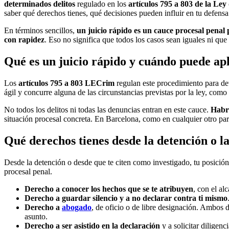
determinados delitos
regulado en los
artículos 795 a 803 de la Le
saber qué derechos tienes, qué decisiones pueden influir en tu defens
En términos sencillos,
un juicio rápido es un cauce procesal penal 
con rapidez
. Eso no significa que todos los casos sean iguales ni qu
Qué es un juicio rápido y cuándo puede ap
Los
artículos 795 a 803 LECrim
regulan este procedimiento para det
ágil y concurre alguna de las circunstancias previstas por la ley, como
No todos los delitos ni todas las denuncias entran en este cauce.
Habr
situación procesal concreta. En Barcelona, como en cualquier otro par
Qué derechos tienes desde la detención o la
Desde la detención o desde que te citen como investigado, tu posició
procesal penal.
Derecho a conocer los hechos que se te atribuyen
, con el al
Derecho a guardar silencio y a no declarar contra ti mismo
Derecho a
abogado
, de oficio o de libre designación. Ambos de
asunto.
Derecho a ser asistido en la declaración
y a solicitar diligen