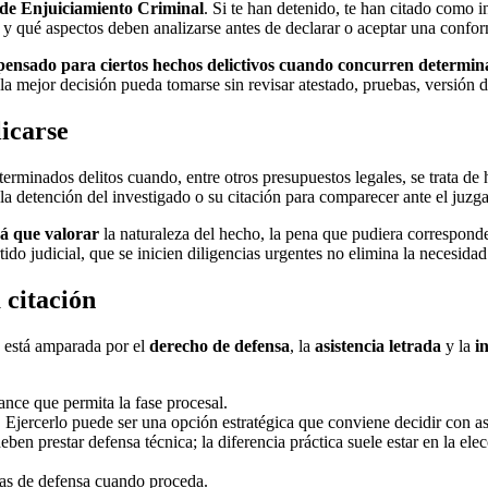
y de Enjuiciamiento Criminal
. Si te han detenido, te han citado como 
a y qué aspectos deben analizarse antes de declarar o aceptar una confo
pensado para ciertos hechos delictivos cuando concurren determinado
e la mejor decisión pueda tomarse sin revisar atestado, pruebas, versión
licarse
erminados delitos cuando, entre otros presupuestos legales, se trata de 
 la detención del investigado o su citación para comparecer ante el juzg
á que valorar
la naturaleza del hecho, la pena que pudiera corresponder,
tido judicial, que se inicien diligencias urgentes no elimina la necesi
 citación
n está amparada por el
derecho de defensa
, la
asistencia letrada
y la
i
cance que permita la fase procesal.
. Ejercerlo puede ser una opción estratégica que conviene decidir con a
ben prestar defensa técnica; la diferencia práctica suele estar en la elec
cias de defensa cuando proceda.