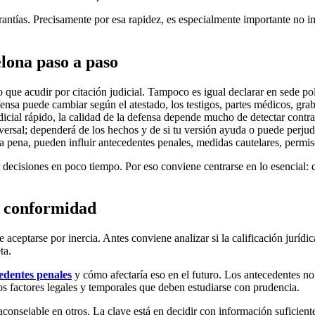
arantías. Precisamente por esa rapidez, es especialmente importante no 
lona paso a paso
 que acudir por citación judicial. Tampoco es igual declarar en sede pol
fensa puede cambiar según el atestado, los testigos, partes médicos, gra
icial rápido, la calidad de la defensa depende mucho de detectar contrad
versal; dependerá de los hechos y de si tu versión ayuda o puede perjudi
a pena, pueden influir antecedentes penales, medidas cautelares, permiso
 decisiones en poco tiempo. Por eso conviene centrarse en lo esencial: 
a conformidad
ceptarse por inercia. Antes conviene analizar si la calificación jurídica
ta.
edentes penales
y cómo afectaría eso en el futuro. Los antecedentes no
s factores legales y temporales que deben estudiarse con prudencia.
nsejable en otros. La clave está en decidir con información suficiente