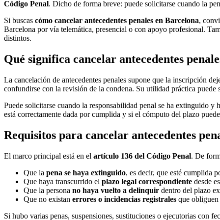
Código Penal
. Dicho de forma breve: puede solicitarse cuando la pena
Si buscas
cómo cancelar antecedentes penales en Barcelona
, conv
Barcelona por vía telemática, presencial o con apoyo profesional. Tam
distintos.
Qué significa cancelar antecedentes penal
La cancelación de antecedentes penales supone que la inscripción deje 
confundirse con la revisión de la condena. Su utilidad práctica puede se
Puede solicitarse cuando la responsabilidad penal se ha extinguido y ha
está correctamente dada por cumplida y si el cómputo del plazo pued
Requisitos para cancelar antecedentes pen
El marco principal está en el
artículo 136 del Código Penal
. De form
Que la
pena se haya extinguido
, es decir, que esté cumplida 
Que haya transcurrido el
plazo legal correspondiente
desde es
Que la persona
no haya vuelto a delinquir
dentro del plazo ex
Que no existan
errores o incidencias registrales
que obliguen 
Si hubo varias penas, suspensiones, sustituciones o ejecutorias con fech