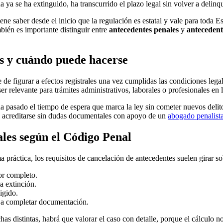
 ya se ha extinguido, ha transcurrido el plazo legal sin volver a delinq
iene saber desde el inicio que la regulación es estatal y vale para toda 
bién es importante distinguir entre
antecedentes penales
y
antecedente
es y cuándo puede hacerse
de figurar a efectos registrales una vez cumplidas las condiciones lega
r relevante para trámites administrativos, laborales o profesionales en l
 pasado el tiempo de espera que marca la ley sin cometer nuevos delitos.
e acreditarse sin dudas documentales con apoyo de un
abogado penalist
ales según el Código Penal
a práctica, los requisitos de cancelación de antecedentes suelen girar so
por completo.
a extinción.
igido.
a completar documentación.
as distintas, habrá que valorar el caso con detalle, porque el cálculo no