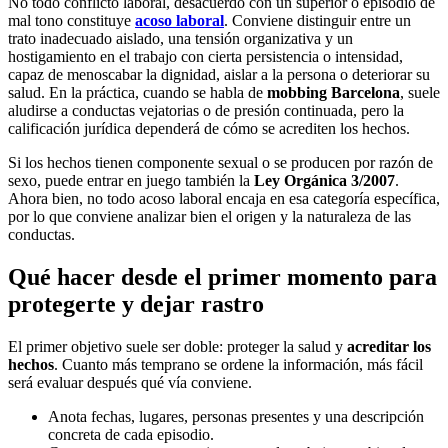
No todo conflicto laboral, desacuerdo con un superior o episodio de
mal tono constituye
acoso laboral
. Conviene distinguir entre un
trato inadecuado aislado, una tensión organizativa y un
hostigamiento en el trabajo con cierta persistencia o intensidad,
capaz de menoscabar la dignidad, aislar a la persona o deteriorar su
salud. En la práctica, cuando se habla de
mobbing Barcelona
, suele
aludirse a conductas vejatorias o de presión continuada, pero la
calificación jurídica dependerá de cómo se acrediten los hechos.
Si los hechos tienen componente sexual o se producen por razón de
sexo, puede entrar en juego también la
Ley Orgánica 3/2007
.
Ahora bien, no todo acoso laboral encaja en esa categoría específica,
por lo que conviene analizar bien el origen y la naturaleza de las
conductas.
Qué hacer desde el primer momento para
protegerte y dejar rastro
El primer objetivo suele ser doble: proteger la salud y
acreditar los
hechos
. Cuanto más temprano se ordene la información, más fácil
será evaluar después qué vía conviene.
Anota fechas, lugares, personas presentes y una descripción
concreta de cada episodio.