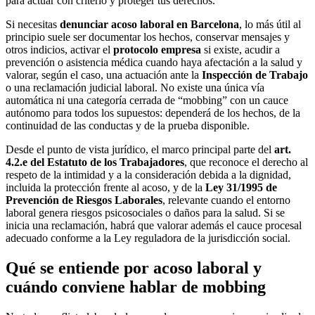
para actuar con criterio y proteger tus derechos.
Si necesitas
denunciar acoso laboral en Barcelona
, lo más útil al
principio suele ser documentar los hechos, conservar mensajes y
otros indicios, activar el
protocolo empresa
si existe, acudir a
prevención o asistencia médica cuando haya afectación a la salud y
valorar, según el caso, una actuación ante la
Inspección de Trabajo
o una reclamación judicial laboral. No existe una única vía
automática ni una categoría cerrada de “mobbing” con un cauce
autónomo para todos los supuestos: dependerá de los hechos, de la
continuidad de las conductas y de la prueba disponible.
Desde el punto de vista jurídico, el marco principal parte del
art.
4.2.e del Estatuto de los Trabajadores
, que reconoce el derecho al
respeto de la intimidad y a la consideración debida a la dignidad,
incluida la protección frente al acoso, y de la
Ley 31/1995 de
Prevención de Riesgos Laborales
, relevante cuando el entorno
laboral genera riesgos psicosociales o daños para la salud. Si se
inicia una reclamación, habrá que valorar además el cauce procesal
adecuado conforme a la Ley reguladora de la jurisdicción social.
Qué se entiende por acoso laboral y
cuándo conviene hablar de mobbing