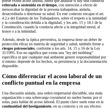
puede existir acoso laboral, habrá que analizar si hay una conducta
reiterada o sostenida en el tiempo
, con intención o efecto de
menoscabar la dignidad de la persona trabajadora, aislarla,
desacreditarla o deteriorar su salud. En este contexto encajan el art.
4.2.e del Estatuto de los Trabajadores, sobre el respeto a la intimidad
y la consideración debida a la dignidad, y los arts. 15 y 18.1 de la
Constitución, cuando la conducta afecte a la integridad moral, al
honor o a la intimidad.
Además, desde la óptica preventiva, la empresa tiene un deber de
protección eficaz en materia de seguridad y salud, también frente a
riesgos psicosociales
, conforme a los arts. 14, 15 y 16 de la Ley
31/1995. Eso no significa que exista una “ley del mobbing”
específica ni que cualquier mal ambiente genere responsabilidad por
sí mismo: depende de los hechos, su persistencia y la documentación
disponible.
Cómo diferenciar el acoso laboral de un
conflicto puntual en la empresa
Una discusión aislada, una orden empresarial discutible, una mala
organización o una sobrecarga coyuntural no suelen bastar, por sí
solas, para hablar de acoso laboral. El punto clave suele estar en la
continuidad del hostigamiento
, en su contexto y en sus efectos: