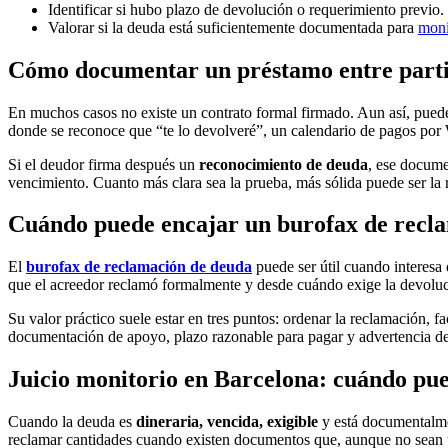
Identificar si hubo plazo de devolución o requerimiento previo.
Valorar si la deuda está suficientemente documentada para
moni
Cómo documentar un préstamo entre parti
En muchos casos no existe un contrato formal firmado. Aun así, pued
donde se reconoce que “te lo devolveré”, un calendario de pagos por
Si el deudor firma después un
reconocimiento de deuda
, ese documen
vencimiento. Cuanto más clara sea la prueba, más sólida puede ser la 
Cuándo puede encajar un burofax de recl
El
burofax de reclamación de deuda
puede ser útil cuando interesa 
que el acreedor reclamó formalmente y desde cuándo exige la devoluc
Su valor práctico suele estar en tres puntos: ordenar la reclamación, 
documentación de apoyo, plazo razonable para pagar y advertencia de q
Juicio monitorio en Barcelona: cuándo pued
Cuando la deuda es
dineraria, vencida, exigible
y está documentalme
reclamar cantidades cuando existen documentos que, aunque no sean un 