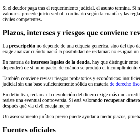
Si el deudor paga tras el requerimiento judicial, el asunto termina. S
valorar si procede juicio verbal u ordinario según la cuantía y las regl
civiles competentes.
Plazos, intereses y riesgos que conviene re
La
prescripción
no depende de una etiqueta genérica, sino del tipo d
exige analizar cuándo nació la posibilidad de reclamar: no es igual u
En materia de
intereses legales de la deuda
, hay que distinguir entre
dependerá de si hubo pacto, de cuándo se produjo el incumplimiento 
También conviene revisar riesgos probatorios y económicos: insuficien
judicial sin una base suficientemente sólida en materia
de derecho fisc
En definitiva, reclamar la devolución del dinero exige más que acredit
resiste una eventual controversia. Si está valorando
recuperar dinero
después qué vía civil encaja mejor.
Un asesoramiento jurídico previo puede ayudar a medir plazos, prueba,
Fuentes oficiales