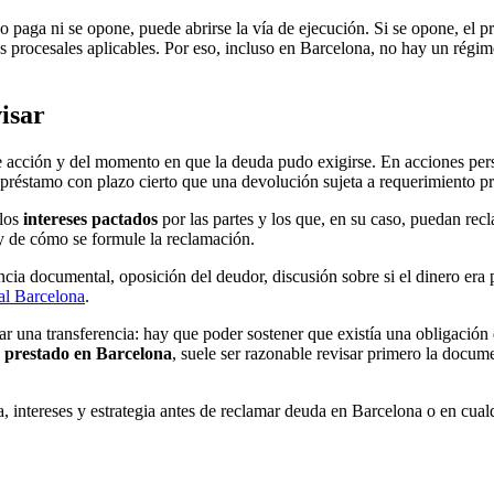
i no paga ni se opone, puede abrirse la vía de ejecución. Si se opone, e
as procesales aplicables. Por eso, incluso en Barcelona, no hay un régime
visar
e acción y del momento en que la deuda pudo exigirse. En acciones pers
n préstamo con plazo cierto que una devolución sujeta a requerimiento pr
 los
intereses pactados
por las partes y los que, en su caso, puedan re
y de cómo se formule la reclamación.
cia documental, oposición del deudor, discusión sobre si el dinero era 
al Barcelona
.
ar una transferencia: hay que poder sostener que existía una obligación 
 prestado en Barcelona
, suele ser razonable revisar primero la docum
 intereses y estrategia antes de reclamar deuda en Barcelona o en cual