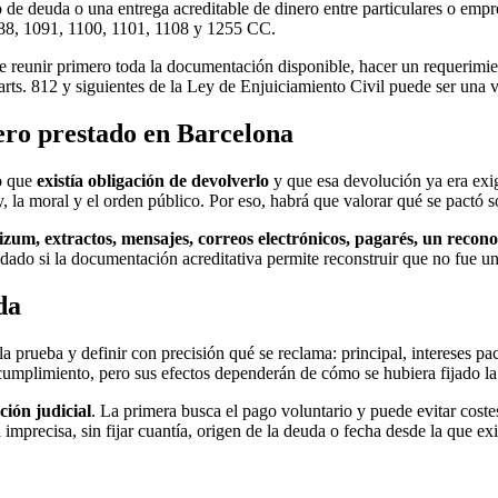
de deuda o una entrega acreditable de dinero entre particulares o empr
1088, 1091, 1100, 1101, 1108 y 1255 CC.
e reunir primero toda la documentación disponible, hacer un requerimie
arts. 812 y siguientes de la Ley de Enjuiciamiento Civil puede ser una 
ero prestado en Barcelona
no que
existía obligación de devolverlo
y que esa devolución ya era exigi
ey, la moral y el orden público. Por eso, habrá que valorar qué se pactó 
izum, extractos, mensajes, correos electrónicos, pagarés, un recono
dado si la documentación acreditativa permite reconstruir que no fue u
da
 la prueba y definir con precisión qué se reclama: principal, intereses p
umplimiento, pero sus efectos dependerán de cómo se hubiera fijado la e
ción judicial
. La primera busca el pago voluntario y puede evitar coste
imprecisa, sin fijar cuantía, origen de la deuda o fecha desde la que ex