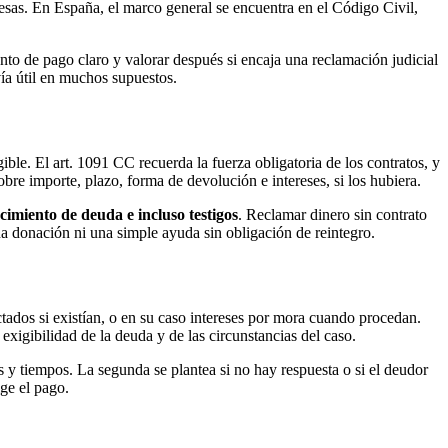
esas. En España, el marco general se encuentra en el Código Civil,
nto de pago claro y valorar después si encaja una reclamación judicial
vía útil en muchos supuestos.
ble. El art. 1091 CC recuerda la fuerza obligatoria de los contratos, y
sobre importe, plazo, forma de devolución e intereses, si los hubiera.
cimiento de deuda e incluso testigos
. Reclamar dinero sin contrato
na donación ni una simple ayuda sin obligación de reintegro.
actados si existían, o en su caso intereses por mora cuando procedan.
xigibilidad de la deuda y de las circunstancias del caso.
s y tiempos. La segunda se plantea si no hay respuesta o si el deudor
ige el pago.