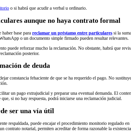
torio
o si habrá que acudir a verbal u ordinario.
culares aunque no haya contrato formal
e haber base para
reclamar un préstamo entre particulares
si la suma
 WhatsApp o un documento simple firmado pueden resultar relevantes.
to puede reforzar mucho la reclamación. No obstante, habrá que revisar s
reclamación posterior.
amación de deuda
dejar constancia fehaciente de que se ha requerido el pago. No sustituye
ión.
facilitar un pago extrajudicial y preparar una eventual demanda. El conte
ue, si no hay respuesta, podrá iniciarse una reclamación judicial.
e ser una vía útil
nte respaldada, puede encajar el procedimiento monitorio regulado en
contrato notarial, permiten acreditar de forma razonable la existencia