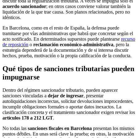
discutir toda la regularización tributaria. A veces se impugna solo el
acuerdo sancionador
; en otros casos conviene valorar también la
liquidación de la que trae causa. Son planos relacionados, pero no
idénticos.
En Barcelona, como en el resto de España, la defensa puede
tramitarse por vías administrativas que habrá que concretar según el
acto notificado. En determinados supuestos puede plantearse
recurso
de reposición
o
reclamación económico-administrativa
, pero la
estrategia dependerá de la documentación y de si interesa discutir
hechos, prueba, motivación o la propia calificación de la conducta.
Qué tipos de sanciones tributarias pueden
impugnarse
Dentro del régimen sancionador tributario, pueden aparecer
sanciones vinculadas a
dejar de ingresar
, presentar
autoliquidaciones incorrectas, solicitar devoluciones improcedentes,
incumplir obligaciones formales o aportar datos inexactos. La
clasificación concreta y el tratamiento sancionador exigen revisar los
artículos 178 a 212 LGT
.
No todas las
sanciones fiscales en Barcelona
presentan los mismos
puntos débiles. En unas será clave la prueba; en otras, la motivación