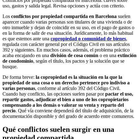
Conflictos por propiedad compartida en Barcelona: claves sobre
uso, gastos y salida legal. Revisa opciones y actúa con criterio.
Los
conflictos por propiedad compartida en Barcelona
suelen
aparecer cuando varias personas son titulares de una vivienda o de
otro inmueble y dejan de coincidir en su uso, en el pago de gastos o
en la forma de salir de esa situación. Jurídicamente, lo más habitual
es que estemos ante una
copropiedad o comunidad de bienes
,
regulada con carácter general por el Código Civil en sus artículos
392 y siguientes. En muchos casos, además, el problema práctico
acaba encajando en una
división de cosa común
o en una
extinción
de condominio
, según el título, los pactos y la solución que se
busque.
De forma breve:
la copropiedad es la situación en la que la
propiedad de una cosa o un derecho pertenece pro indiviso a
varias personas
, conforme al artículo 392 del Código Civil.
Cuando hay conflicto, las opciones suelen pasar por
pactar el uso,
repartir gastos, adjudicar el bien a uno de los copropietarios
compensando a los demás o valorar su venta y reparto del
precio
. Qué vía conviene dependerá del título de adquisición, de la
documentación disponible y del grado de acuerdo entre comuneros.
Qué conflictos suelen surgir en una
propiedad compartida