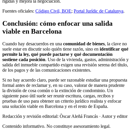
rígidas y mejora la negociación.
Fuentes oficiales:
Código Civil, BOE
;
Portal Jurídic de Catalunya
.
Conclusión: cómo enfocar una salida
viable en Barcelona
Cuando hay desacuerdos en una
comunidad de bienes
, la clave no
suele estar en discutir solo quién tiene razón, sino en
identificar qué
permite la ley, qué puede pactarse y qué documentación
sostiene cada posición
. Uso de la vivienda, gastos, administración y
salida del inmueble compartido exigen una revisión serena del título,
de los pagos y de las comunicaciones existentes.
Si no hay acuerdo claro, puede ser razonable estudiar una propuesta
formal antes de reclamar y, en su caso, valorar de manera prudente
la división de cosa común o la extinción de condominio. Un
siguiente paso útil suele ser reunir escritura, cargas, recibos y
pruebas de uso para obtener un criterio jurídico realista y enfocar
una solución viable en Barcelona y en el resto de España.
Redacción y revisión editorial: Òscar Aleñá Francás
· Autor y editor
Contenido informativo. No constituye asesoramiento legal.