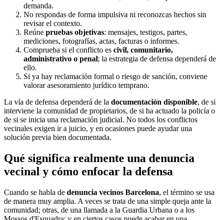
demanda.
No respondas de forma impulsiva ni reconozcas hechos sin
revisar el contexto.
Reúne
pruebas objetivas
: mensajes, testigos, partes,
mediciones, fotografías, actas, facturas o informes.
Comprueba si el conflicto es
civil, comunitario,
administrativo o penal
; la estrategia de defensa dependerá de
ello.
Si ya hay reclamación formal o riesgo de sanción, conviene
valorar asesoramiento jurídico temprano.
La vía de defensa dependerá de la
documentación disponible
, de si
interviene la comunidad de propietarios, de si ha actuado la policía o
de si se inicia una reclamación judicial. No todos los conflictos
vecinales exigen ir a juicio, y en ocasiones puede ayudar una
solución previa bien documentada.
Qué significa realmente una denuncia
vecinal y cómo enfocar la defensa
Cuando se habla de
denuncia vecinos Barcelona
, el término se usa
de manera muy amplia. A veces se trata de una simple queja ante la
comunidad; otras, de una llamada a la Guardia Urbana o a los
Mossos d'Esquadra; y en ciertos casos puede acabar en una