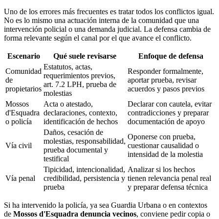
Uno de los errores más frecuentes es tratar todos los conflictos igual.
No es lo mismo una actuación interna de la comunidad que una
intervención policial o una demanda judicial. La defensa cambia de
forma relevante según el canal por el que avance el conflicto.
Escenario
Qué suele revisarse
Enfoque de defensa
Estatutos, actas,
Comunidad
Responder formalmente,
requerimientos previos,
de
aportar prueba, revisar
art. 7.2 LPH, prueba de
propietarios
acuerdos y pasos previos
molestias
Mossos
Acta o atestado,
Declarar con cautela, evitar
d'Esquadra
declaraciones, contexto,
contradicciones y preparar
o policía
identificación de hechos
documentación de apoyo
Daños, cesación de
Oponerse con prueba,
molestias, responsabilidad,
Vía civil
cuestionar causalidad o
prueba documental y
intensidad de la molestia
testifical
Tipicidad, intencionalidad,
Analizar si los hechos
Vía penal
credibilidad, persistencia y
tienen relevancia penal real
prueba
y preparar defensa técnica
Si ha intervenido la policía, ya sea Guardia Urbana o en contextos
de
Mossos d'Esquadra denuncia vecinos
, conviene pedir copia o