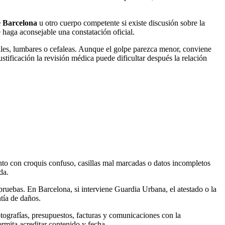
 Barcelona
u otro cuerpo competente si existe discusión sobre la
e haga aconsejable una constatación oficial.
cales, lumbares o cefaleas. Aunque el golpe parezca menor, conviene
ustificación la revisión médica puede dificultar después la relación
nto con croquis confuso, casillas mal marcadas o datos incompletos
da.
ruebas. En Barcelona, si interviene Guardia Urbana, el atestado o la
ntía de daños.
tografías, presupuestos, facturas y comunicaciones con la
rmita acreditar contenido y fecha.