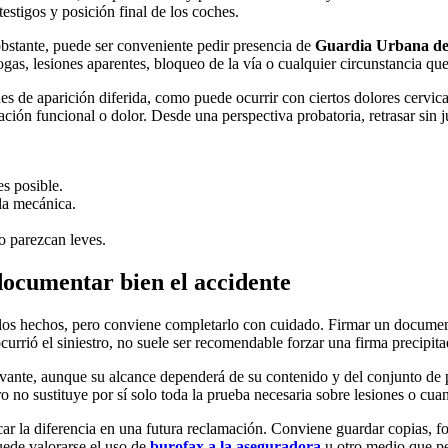
estigos y posición final de los coches.
 obstante, puede ser conveniente pedir presencia de
Guardia Urbana de
rogas, lesiones aparentes, bloqueo de la vía o cualquier circunstancia qu
ones de aparición diferida, como puede ocurrir con ciertos dolores cervi
ación funcional o dolor. Desde una perspectiva probatoria, retrasar sin j
es posible.
la mecánica.
o parezcan leves.
documentar bien el accidente
de los hechos, pero conviene completarlo con cuidado. Firmar un docume
rrió el siniestro, no suele ser recomendable forzar una firma precipita
evante, aunque su alcance dependerá de su contenido y del conjunto de p
o no sustituye por sí solo toda la prueba necesaria sobre lesiones o cua
ar la diferencia en una futura reclamación. Conviene guardar copias, fo
uede valorarse el uso de
burofax a la aseguradora
u otro medio que pe