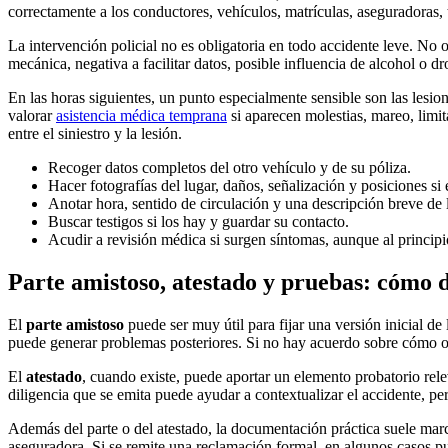
correctamente a los conductores, vehículos, matrículas, aseguradoras, t
La intervención policial no es obligatoria en todo accidente leve. No
mecánica, negativa a facilitar datos, posible influencia de alcohol o d
En las horas siguientes, un punto especialmente sensible son las lesi
valorar
asistencia médica temprana
si aparecen molestias, mareo, limit
entre el siniestro y la lesión.
Recoger datos completos del otro vehículo y de su póliza.
Hacer fotografías del lugar, daños, señalización y posiciones si 
Anotar hora, sentido de circulación y una descripción breve de 
Buscar testigos si los hay y guardar su contacto.
Acudir a revisión médica si surgen síntomas, aunque al principi
Parte amistoso, atestado y pruebas: cómo 
El
parte amistoso
puede ser muy útil para fijar una versión inicial 
puede generar problemas posteriores. Si no hay acuerdo sobre cómo ocu
El
atestado
, cuando existe, puede aportar un elemento probatorio rel
diligencia que se emita puede ayudar a contextualizar el accidente, per
Además del parte o del atestado, la documentación práctica suele marc
aseguradora. Si se remite una reclamación formal, en algunos casos p