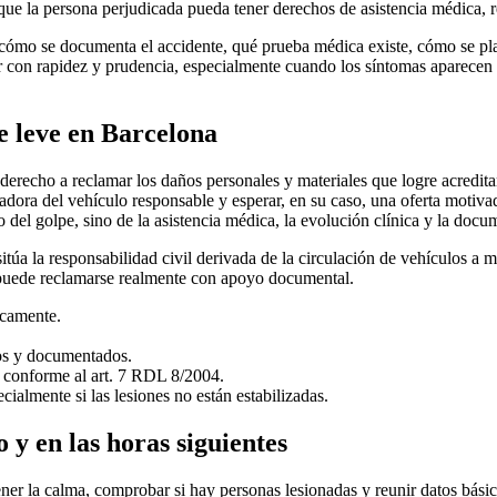
que la persona perjudicada pueda tener derechos de asistencia médica, r
n cómo se documenta el accidente, qué prueba médica existe, cómo se pla
r con rapidez y prudencia, especialmente cuando los síntomas aparecen 
e leve en Barcelona
derecho a reclamar los daños personales y materiales que logre acredita
radora del vehículo responsable y esperar, en su caso, una oferta moti
 del golpe, sino de la asistencia médica, la evolución clínica y la docu
itúa la responsabilidad civil derivada de la circulación de vehículos a m
é puede reclamarse realmente con apoyo documental.
icamente.
ios y documentados.
, conforme al art. 7 RDL 8/2004.
cialmente si las lesiones no están estabilizadas.
 y en las horas siguientes
ner la calma, comprobar si hay personas lesionadas y reunir datos básicos