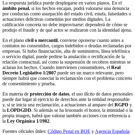
La respuesta jurídica puede desplegarse en varios planos. En el
ámbito penal
, si los hechos encajan, podrá valorarse una denuncia
por conductas como usurpación del estado civil, estafa, falsedades o
actuaciones delictivas cometidas por medios digitales. La
calificación concreta no debe improvisarse: dependerá de cómo se
produjo el fraude y de qué actos se realizaron con la identidad ajena.
En el plano
civil o mercantil
, conviene oponerse cuanto antes a
contratos no consentidos, cargos indebidos o deudas reclamadas por
empresas. Si hubo financiación, alta de suministros, línea telefónica
o servicio digital, puede pedirse la anulación o rectificación de la
relación contractual, así como la suspensión de recobros mientras se
aclaran los hechos. Cuando intervienen consumidores, el
Real
Decreto Legislativo 1/2007
puede ser un marco relevante, pero
siempre habrá que conectar la reclamación con el problema concreto
de consentimiento y prueba.
En materia de
protección de datos
, el uso ilícito de datos personales
puede dar lugar al ejercicio de derechos ante la entidad responsable
y, si se inicia una reclamación, a actuaciones al amparo del
RGPD
y
la
LOPDGDD
. Si además se ha lesionado el honor, la intimidad o la
propia imagen, habrá que valorar también acciones con referencia a
la
Ley Orgánica 1/1982
.
Fuentes oficiales útiles:
Código Penal en BOE
y
Agencia Española