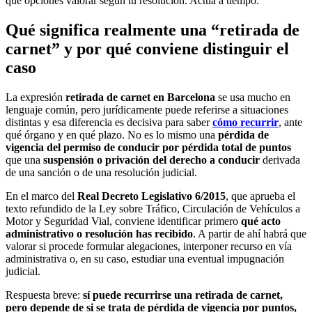
qué opciones valorar según tu resolución. Actúa a tiempo.
Qué significa realmente una “retirada de
carnet” y por qué conviene distinguir el
caso
La expresión
retirada de carnet en Barcelona
se usa mucho en
lenguaje común, pero jurídicamente puede referirse a situaciones
distintas y esa diferencia es decisiva para saber
cómo recurrir
, ante
qué órgano y en qué plazo. No es lo mismo una
pérdida de
vigencia del permiso de conducir por pérdida total de puntos
que una
suspensión o privación del derecho a conducir
derivada
de una sanción o de una resolución judicial.
En el marco del
Real Decreto Legislativo 6/2015
, que aprueba el
texto refundido de la Ley sobre Tráfico, Circulación de Vehículos a
Motor y Seguridad Vial, conviene identificar primero
qué acto
administrativo o resolución has recibido
. A partir de ahí habrá que
valorar si procede formular alegaciones, interponer recurso en vía
administrativa o, en su caso, estudiar una eventual impugnación
judicial.
Respuesta breve:
sí puede recurrirse una retirada de carnet,
pero depende de si se trata de pérdida de vigencia por puntos,