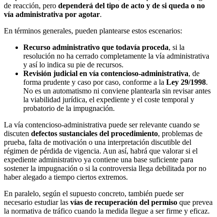
de reacción, pero
dependerá del tipo de acto y de si queda o no
vía administrativa por agotar
.
En términos generales, pueden plantearse estos escenarios:
Recurso administrativo que todavía proceda
, si la
resolución no ha cerrado completamente la vía administrativa
y así lo indica su pie de recursos.
Revisión judicial en vía contencioso-administrativa
, de
forma prudente y caso por caso, conforme a la
Ley 29/1998
.
No es un automatismo ni conviene plantearla sin revisar antes
la viabilidad jurídica, el expediente y el coste temporal y
probatorio de la impugnación.
La vía contencioso-administrativa puede ser relevante cuando se
discuten
defectos sustanciales del procedimiento
, problemas de
prueba, falta de motivación o una interpretación discutible del
régimen de pérdida de vigencia. Aun así, habrá que valorar si el
expediente administrativo ya contiene una base suficiente para
sostener la impugnación o si la controversia llega debilitada por no
haber alegado a tiempo ciertos extremos.
En paralelo, según el supuesto concreto, también puede ser
necesario estudiar las
vías de recuperación del permiso
que prevea
la normativa de tráfico cuando la medida llegue a ser firme y eficaz.