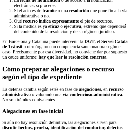
La
fecha de notificación
o de acceso a la notificación
electrónica, si procede.
Si el acto es de
trámite
o una
resolución
que pone fin a la vía
administrativa o no.
Qué
recurso indica expresamente
el pie de recursos.
Si la medida es ya
eficaz o ejecutiva
, extremo que dependerá
del contenido de la resolución y de su régimen jurídico.
En Barcelona y Cataluña puede intervenir la
DGT
, el
Servei Català
de Trànsit
u otro órgano con competencia sancionadora según el
caso. Precisamente por esa diversidad, no conviene dar por supuesto
un cauce uniforme:
hay que leer la resolución concreta
.
Cómo preparar alegaciones o recurso
según el tipo de expediente
La defensa cambia según estés en fase de
alegaciones
, en
recurso
administrativo
o valorando una
vía contencioso-administrativa
.
No son trámites equivalentes.
Alegaciones en fase inicial
Si aún no hay resolución definitiva, las alegaciones sirven para
discutir hechos, prueba, identificación del conductor, defectos