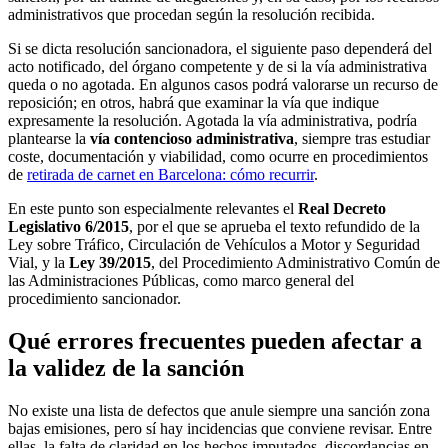
administrativos que procedan según la resolución recibida.
Si se dicta resolución sancionadora, el siguiente paso dependerá del
acto notificado, del órgano competente y de si la vía administrativa
queda o no agotada. En algunos casos podrá valorarse un recurso de
reposición; en otros, habrá que examinar la vía que indique
expresamente la resolución. Agotada la vía administrativa, podría
plantearse la
vía contencioso administrativa
, siempre tras estudiar
coste, documentación y viabilidad, como ocurre en procedimientos
de
retirada de carnet en Barcelona: cómo recurrir
.
En este punto son especialmente relevantes el
Real Decreto
Legislativo 6/2015
, por el que se aprueba el texto refundido de la
Ley sobre Tráfico, Circulación de Vehículos a Motor y Seguridad
Vial, y la
Ley 39/2015
, del Procedimiento Administrativo Común de
las Administraciones Públicas, como marco general del
procedimiento sancionador.
Qué errores frecuentes pueden afectar a
la validez de la sanción
No existe una lista de defectos que anule siempre una sanción zona
bajas emisiones, pero sí hay incidencias que conviene revisar. Entre
ellas, la falta de claridad en los hechos imputados, discordancias en