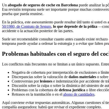
Un
abogado de seguros de coche en Barcelona
puede analizar la pól
Esa revisión temprana suele ser importante porque muchas controversi
prueba que pueda reunirse.
En la práctica, este asesoramiento puede resultar útil tanto si usted e
50/1980, de Contrato de Seguro
,
lo que depende de la póliza
—condi
accidente o la actuación posterior de las partes.
Suele ser recomendable consultar cuanto antes cuando existe rechazo de
temprana puede ayudar a ordenar la estrategia y a evitar que falten pr
Problemas habituales con el seguro del coc
Los conflictos más frecuentes no se limitan a un único supuesto. Entre 
Negativa de cobertura por interpretación de exclusiones o límite
Discrepancias sobre la valoración de
daños materiales
o sobre 
Controversias por
lesiones
e indemnización por accidente de trá
Discusión sobre la culpa o sobre la dinámica del siniestro de au
Problemas con la cobertura de
defensa jurídica
o libre elección
Retrasos en la tramitación o en el
abono de cantidades
.
Aquí conviene evitar respuestas automáticas. Algunas cuestiones sí tien
compañía aseguradora: habrá que revisar el expediente completo.