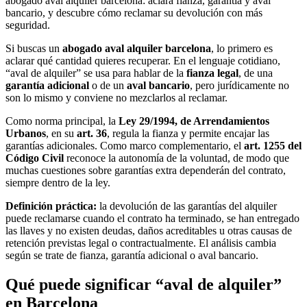
abogado aval alquiler barcelona: aclara fianza, garantía y aval
bancario, y descubre cómo reclamar su devolución con más
seguridad.
Si buscas un
abogado aval alquiler barcelona
, lo primero es
aclarar qué cantidad quieres recuperar. En el lenguaje cotidiano,
“aval de alquiler” se usa para hablar de la
fianza legal
, de una
garantía adicional
o de un
aval bancario
, pero jurídicamente no
son lo mismo y conviene no mezclarlos al reclamar.
Como norma principal, la
Ley 29/1994, de Arrendamientos
Urbanos
, en su
art. 36
, regula la fianza y permite encajar las
garantías adicionales. Como marco complementario, el
art. 1255 del
Código Civil
reconoce la autonomía de la voluntad, de modo que
muchas cuestiones sobre garantías extra dependerán del contrato,
siempre dentro de la ley.
Definición práctica:
la devolución de las garantías del alquiler
puede reclamarse cuando el contrato ha terminado, se han entregado
las llaves y no existen deudas, daños acreditables u otras causas de
retención previstas legal o contractualmente. El análisis cambia
según se trate de fianza, garantía adicional o aval bancario.
Qué puede significar “aval de alquiler”
en Barcelona