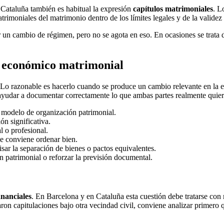
 Cataluña también es habitual la expresión
capítulos matrimoniales
. L
imoniales del matrimonio dentro de los límites legales y de la validez 
 un cambio de régimen, pero no se agota en eso. En ocasiones se trata d
n económico matrimonial
Lo razonable es hacerlo cuando se produce un cambio relevante en la ec
y ayudar a documentar correctamente lo que ambas partes realmente quier
 modelo de organización patrimonial.
ón significativa.
l o profesional.
ue conviene ordenar bien.
sar la separación de bienes o pactos equivalentes.
n patrimonial o reforzar la previsión documental.
nanciales
. En Barcelona y en Cataluña esta cuestión debe tratarse con
garon capitulaciones bajo otra vecindad civil, conviene analizar primero