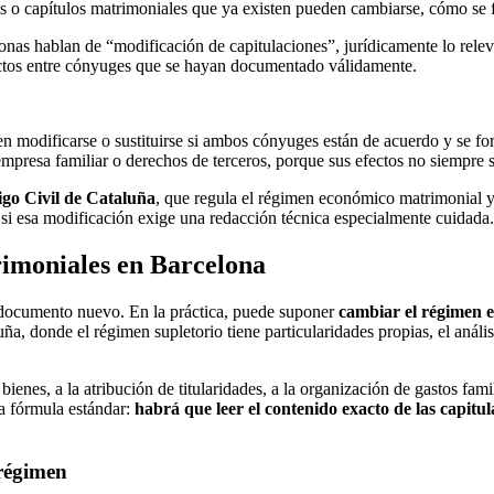
iones o capítulos matrimoniales que ya existen pueden cambiarse, cómo se
as hablan de “modificación de capitulaciones”, jurídicamente lo relev
ctos entre cónyuges que se hayan documentado válidamente.
en modificarse o sustituirse si ambos cónyuges están de acuerdo y se f
empresa familiar o derechos de terceros, porque sus efectos no siempre s
go Civil de Cataluña
, que regula el régimen económico matrimonial y 
y si esa modificación exige una redacción técnica especialmente cuidada.
rimoniales en Barcelona
n documento nuevo. En la práctica, puede suponer
cambiar el régimen 
ña, donde el régimen supletorio tiene particularidades propias, el análi
bienes, a la atribución de titularidades, a la organización de gastos fami
a fórmula estándar:
habrá que leer el contenido exacto de las capitul
 régimen