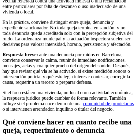
vecinal reiterada contra una actividad molesta o una reclamación
entre particulares por falta de descanso o uso inadecuado de una
vivienda o local.
En la práctica, conviene distinguir entre
queja
,
denuncia
y
expediente sancionador
. No toda queja termina en sanción, y no
toda denuncia queda acreditada solo con la percepción subjetiva del
ruido. La ordenanza municipal y la actuación inspectora suelen ser
decisivas para valorar intensidad, horario, persistencia y afectación.
Respuesta breve:
ante una denuncia por ruidos en Barcelona,
conviene conservar la calma, reunir de inmediato notificaciones,
mensajes, actas y cualquier prueba del origen del sonido. Después,
hay que revisar qué vía se ha activado, si existe medición sonora o
intervención policial y qué estrategia interesa: contestar, corregir la
causa, requerir a un tercero o preparar defensa.
Si el foco está en una vivienda, un local o una actividad económica,
la respuesta jurídica puede cambiar de forma relevante. También
influye si el problema nace dentro de una
comunidad de propietarios
o si intervienen arrendador, inquilino o titular del negocio.
Qué conviene hacer en cuanto recibe una
queja, requerimiento o denuncia