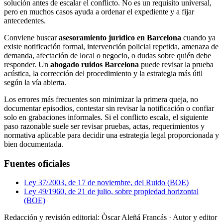
solución antes de escalar el conflicto. No es un requisito universal,
pero en muchos casos ayuda a ordenar el expediente y a fijar
antecedentes.
Conviene buscar
asesoramiento jurídico en Barcelona
cuando ya
existe notificación formal, intervención policial repetida, amenaza de
demanda, afectación de local o negocio, o dudas sobre quién debe
responder. Un
abogado ruidos Barcelona
puede revisar la prueba
acústica, la corrección del procedimiento y la estrategia más útil
según la vía abierta.
Los errores más frecuentes son minimizar la primera queja, no
documentar episodios, contestar sin revisar la notificación o confiar
solo en grabaciones informales. Si el conflicto escala, el siguiente
paso razonable suele ser revisar pruebas, actas, requerimientos y
normativa aplicable para decidir una estrategia legal proporcionada y
bien documentada.
Fuentes oficiales
Ley 37/2003, de 17 de noviembre, del Ruido (BOE)
Ley 49/1960, de 21 de julio, sobre propiedad horizontal
(BOE)
Redacción y revisión editorial: Òscar Aleñá Francás
· Autor y editor