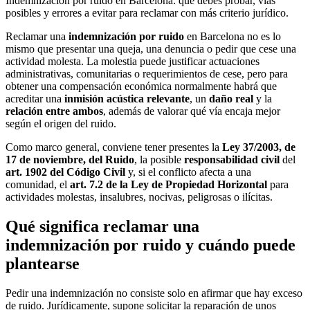
Indemnización por ruido en Barcelona: qué debes probar, vías
posibles y errores a evitar para reclamar con más criterio jurídico.
Reclamar una
indemnización por ruido
en Barcelona no es lo
mismo que presentar una queja, una denuncia o pedir que cese una
actividad molesta. La molestia puede justificar actuaciones
administrativas, comunitarias o requerimientos de cese, pero para
obtener una compensación económica normalmente habrá que
acreditar una
inmisión acústica relevante
, un
daño real
y la
relación entre ambos
, además de valorar qué vía encaja mejor
según el origen del ruido.
Como marco general, conviene tener presentes la
Ley 37/2003, de
17 de noviembre, del Ruido
, la posible
responsabilidad civil
del
art. 1902 del Código Civil
y, si el conflicto afecta a una
comunidad, el
art. 7.2 de la Ley de Propiedad Horizontal
para
actividades molestas, insalubres, nocivas, peligrosas o ilícitas.
Qué significa reclamar una
indemnización por ruido y cuándo puede
plantearse
Pedir una indemnización no consiste solo en afirmar que hay exceso
de ruido. Jurídicamente, supone solicitar la reparación de unos