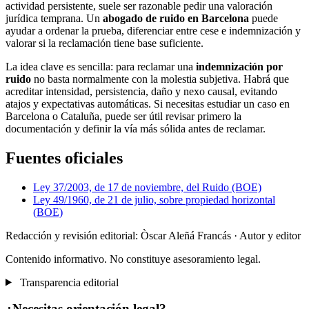
actividad persistente, suele ser razonable pedir una valoración
jurídica temprana. Un
abogado de ruido en Barcelona
puede
ayudar a ordenar la prueba, diferenciar entre cese e indemnización y
valorar si la reclamación tiene base suficiente.
La idea clave es sencilla: para reclamar una
indemnización por
ruido
no basta normalmente con la molestia subjetiva. Habrá que
acreditar intensidad, persistencia, daño y nexo causal, evitando
atajos y expectativas automáticas. Si necesitas estudiar un caso en
Barcelona o Cataluña, puede ser útil revisar primero la
documentación y definir la vía más sólida antes de reclamar.
Fuentes oficiales
Ley 37/2003, de 17 de noviembre, del Ruido (BOE)
Ley 49/1960, de 21 de julio, sobre propiedad horizontal
(BOE)
Redacción y revisión editorial: Òscar Aleñá Francás
· Autor y editor
Contenido informativo. No constituye asesoramiento legal.
Transparencia editorial
¿Necesitas orientación legal?