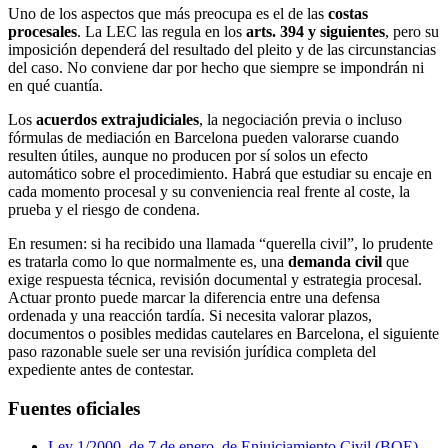
Uno de los aspectos que más preocupa es el de las
costas
procesales
. La LEC las regula en los
arts. 394 y siguientes
, pero su
imposición dependerá del resultado del pleito y de las circunstancias
del caso. No conviene dar por hecho que siempre se impondrán ni
en qué cuantía.
Los
acuerdos extrajudiciales
, la negociación previa o incluso
fórmulas de mediación en Barcelona pueden valorarse cuando
resulten útiles, aunque no producen por sí solos un efecto
automático sobre el procedimiento. Habrá que estudiar su encaje en
cada momento procesal y su conveniencia real frente al coste, la
prueba y el riesgo de condena.
En resumen: si ha recibido una llamada “querella civil”, lo prudente
es tratarla como lo que normalmente es, una
demanda civil
que
exige respuesta técnica, revisión documental y estrategia procesal.
Actuar pronto puede marcar la diferencia entre una defensa
ordenada y una reacción tardía. Si necesita valorar plazos,
documentos o posibles medidas cautelares en Barcelona, el siguiente
paso razonable suele ser una revisión jurídica completa del
expediente antes de contestar.
Fuentes oficiales
Ley 1/2000, de 7 de enero, de Enjuiciamiento Civil (BOE)