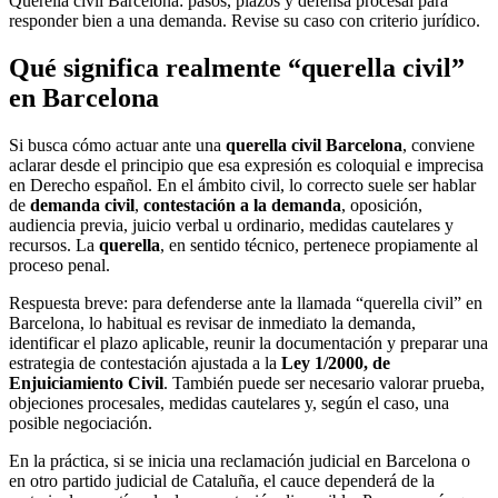
Querella civil Barcelona: pasos, plazos y defensa procesal para
responder bien a una demanda. Revise su caso con criterio jurídico.
Qué significa realmente “querella civil”
en Barcelona
Si busca cómo actuar ante una
querella civil Barcelona
, conviene
aclarar desde el principio que esa expresión es coloquial e imprecisa
en Derecho español. En el ámbito civil, lo correcto suele ser hablar
de
demanda civil
,
contestación a la demanda
, oposición,
audiencia previa, juicio verbal u ordinario, medidas cautelares y
recursos. La
querella
, en sentido técnico, pertenece propiamente al
proceso penal.
Respuesta breve: para defenderse ante la llamada “querella civil” en
Barcelona, lo habitual es revisar de inmediato la demanda,
identificar el plazo aplicable, reunir la documentación y preparar una
estrategia de contestación ajustada a la
Ley 1/2000, de
Enjuiciamiento Civil
. También puede ser necesario valorar prueba,
objeciones procesales, medidas cautelares y, según el caso, una
posible negociación.
En la práctica, si se inicia una reclamación judicial en Barcelona o
en otro partido judicial de Cataluña, el cauce dependerá de la