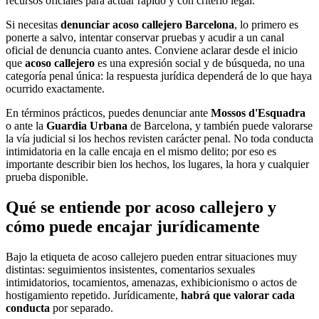
recursos oficiales para actuar rápido y con criterio legal.
Si necesitas
denunciar acoso callejero Barcelona
, lo primero es
ponerte a salvo, intentar conservar pruebas y acudir a un canal
oficial de denuncia cuanto antes. Conviene aclarar desde el inicio
que
acoso callejero
es una expresión social y de búsqueda, no una
categoría penal única: la respuesta jurídica dependerá de lo que haya
ocurrido exactamente.
En términos prácticos, puedes denunciar ante
Mossos d'Esquadra
o ante la
Guardia Urbana
de Barcelona, y también puede valorarse
la vía judicial si los hechos revisten carácter penal. No toda conducta
intimidatoria en la calle encaja en el mismo delito; por eso es
importante describir bien los hechos, los lugares, la hora y cualquier
prueba disponible.
Qué se entiende por acoso callejero y
cómo puede encajar jurídicamente
Bajo la etiqueta de acoso callejero pueden entrar situaciones muy
distintas: seguimientos insistentes, comentarios sexuales
intimidatorios, tocamientos, amenazas, exhibicionismo o actos de
hostigamiento repetido. Jurídicamente,
habrá que valorar cada
conducta
por separado.