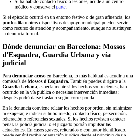
Si ha habido contacto físico o lesiones, acude a un centro
médico y conserva el
parte
.
Si el episodio ocurrió en un entorno festivo o de gran afluencia, los
puntos lila
u otros dispositivos de apoyo municipal pueden servir
como recurso de atención y acompañamiento, aunque no sustituyen
la denuncia formal.
Dónde denunciar en Barcelona: Mossos
d'Esquadra, Guardia Urbana y vía
judicial
Para
denunciar acoso
en Barcelona, lo más habitual es acudir a una
comisaría de
Mossos d'Esquadra
. También puedes dirigirte a la
Guardia Urbana
, especialmente si los hechos son recientes, han
ocurrido en la vía pública o necesitas intervención inmediata;
después podrá darse traslado según corresponda.
En la denuncia conviene relatar los hechos por orden, sin minimizar
ni exagerar, e indicar si hubo miedo, contacto físico, persecución,
reiteración o referencias sexuales. Si los hechos revisten carácter
penal, la policía judicial o el juzgado podrán impulsar las
actuaciones. En casos graves, reiterados o con autor identificado,
puede ser útil recibir orientación jurídica desde el principio de un