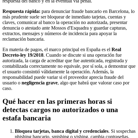
respuesta del banco y en la eventual vía penal.
Respuesta rápida:
para denunciar fraude bancario en Barcelona, lo
más prudente suele ser bloquear de inmediato tarjetas, cuentas y
claves, comunicar al banco la operación no autorizada, presentar
denuncia o atestado ante Mossos d'Esquadra y guardar capturas,
extractos, mensajes y números de incidencia para apoyar la
reclamación bancaria.
En materia de pagos, el marco principal en España es el
Real
Decreto-ley 19/2018
. Cuando se discute si una operación fue
autorizada, la carga de acreditar que fue autenticada, registrada y
contabilizada correctamente no equivale, por sí sola, a demostrar que
el usuario consintió válidamente la operación. Además, la
responsabilidad puede variar si el proveedor aprecia fraude del
usuario o
negligencia grave
, algo que habrá que valorar caso por
caso.
Qué hacer en las primeras horas si
detectas cargos no autorizados o una
estafa bancaria
Bloquea tarjetas, banca digital y credenciales
. Si sospechas
phishing bancario, smishing o vishing, cambia contraseñas,