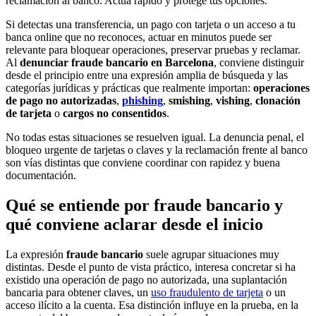
reclamación al banco. Actúa rápido y protege tus opciones.
Si detectas una transferencia, un pago con tarjeta o un acceso a tu
banca online que no reconoces, actuar en minutos puede ser
relevante para bloquear operaciones, preservar pruebas y reclamar.
Al
denunciar fraude bancario en Barcelona
, conviene distinguir
desde el principio entre una expresión amplia de búsqueda y las
categorías jurídicas y prácticas que realmente importan:
operaciones
de pago no autorizadas
,
phishing
,
smishing
,
vishing
,
clonación
de tarjeta
o
cargos no consentidos
.
No todas estas situaciones se resuelven igual. La denuncia penal, el
bloqueo urgente de tarjetas o claves y la reclamación frente al banco
son vías distintas que conviene coordinar con rapidez y buena
documentación.
Qué se entiende por fraude bancario y
qué conviene aclarar desde el inicio
La expresión
fraude bancario
suele agrupar situaciones muy
distintas. Desde el punto de vista práctico, interesa concretar si ha
existido una operación de pago no autorizada, una suplantación
bancaria para obtener claves, un
uso fraudulento de tarjeta
o un
acceso ilícito a la cuenta. Esa distinción influye en la prueba, en la