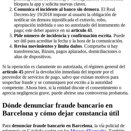
bloquea la app y solicita nuevas claves.
Comunica el incidente al banco sin demora
. El Real
Decreto-ley 19/2018 impone al usuario la obligación de
notificar sin demora injustificada el extravío, robo,
apropiación indebida o uso no autorizado del instrumento de
pago; este deber aparece en su
artículo 41
.
Pide número de incidencia y confirmación escrita
. Puede
ser útil para acreditar la fecha y la hora de la comunicación.
Revisa movimientos y limita daños
. Comprueba si hay
transferencias, Bizum, pagos aplazados, domiciliaciones o
altas de dispositivos.
Si la operación es claramente no autorizada, el régimen general del
artículo 45
prevé la devolución inmediata del importe por el
proveedor de servicios de pago, salvo que existan motivos para
sospechar fraude y se comuniquen por escrito a la autoridad
competente. Ahora bien, si la entidad discute el consentimiento o
aprecia negligencia grave, puede abrirse una controversia probatoria.
Dónde denunciar fraude bancario en
Barcelona y cómo dejar constancia útil
Para
denunciar fraude bancario en Barcelona
, la vía policial de
referencia en Cataluña suelen ser los
Mossos d'Esquadra
. También