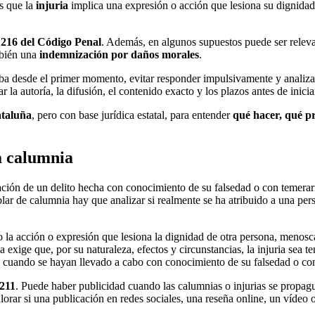
as que la
injuria
implica una expresión o acción que lesiona su dignidad
a 216 del Código Penal
. Además, en algunos supuestos puede ser relev
mbién una
indemnización por daños morales
.
eba desde el primer momento, evitar responder impulsivamente y analizar 
r la autoría, la difusión, el contenido exacto y los plazos antes de inici
ataluña
, pero con base jurídica estatal, para entender
qué hacer, qué p
a calumnia
ión de un delito hecha con conocimiento de su falsedad o con temerario 
ar de calumnia hay que analizar si realmente se ha atribuido a una pers
la acción o expresión que lesiona la dignidad de otra persona, menosc
 exige que, por su naturaleza, efectos y circunstancias, la injuria sea 
o cuando se hayan llevado a cabo con conocimiento de su falsedad o con
 211
. Puede haber publicidad cuando las calumnias o injurias se propag
rar si una publicación en redes sociales, una reseña online, un vídeo o