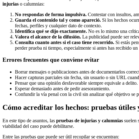
injurias
o calumnias:
No respondas de forma impulsiva.
Contestar con insultos, ame
Guarda el contenido tal y como apareció.
Si los hechos ocurr
fechas, perfiles y cualquier dato de contexto.
Identifica qué se dijo exactamente.
No es lo mismo una crítica
Valora el alcance de la difusión.
La publicidad puede ser relev
Consulta cuanto antes si el caso tiene recorrido.
Si estás pen
perder prueba ni tiempo, especialmente si antes has recibido un
Errores frecuentes que conviene evitar
Borrar mensajes o publicaciones antes de documentarlos correc
Hacer capturas parciales sin fecha, sin usuario o sin URL cuand
Pensar que una opinión desfavorable siempre equivale a delito.
Esperar demasiado antes de pedir asesoramiento.
Confundir la vía penal con la civil sin analizar qué objetivo se 
Cómo acreditar los hechos: pruebas útiles 
En este tipo de asuntos, las
pruebas de injurias y calumnias
suelen s
viabilidad del caso puede debilitarse.
Entre las pruebas que puede ser útil recopilar se encuentran: