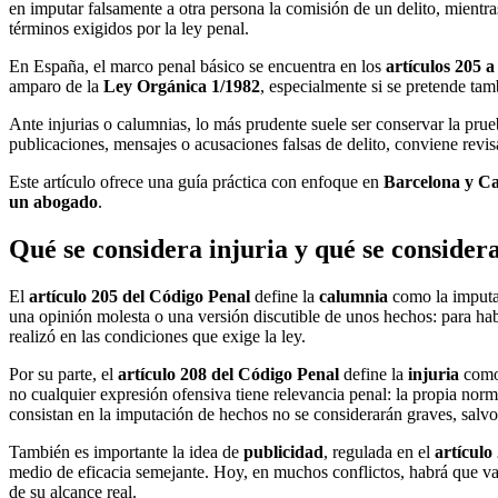
en imputar falsamente a otra persona la comisión de un delito, mientr
términos exigidos por la ley penal.
En España, el marco penal básico se encuentra en los
artículos 205 
amparo de la
Ley Orgánica 1/1982
, especialmente si se pretende ta
Ante injurias o calumnias, lo más prudente suele ser conservar la pru
publicaciones, mensajes o acusaciones falsas de delito, conviene revisa
Este artículo ofrece una guía práctica con enfoque en
Barcelona y C
un abogado
.
Qué se considera injuria y qué se consider
El
artículo 205 del Código Penal
define la
calumnia
como la imputac
una opinión molesta o una versión discutible de unos hechos: para habl
realizó en las condiciones que exige la ley.
Por su parte, el
artículo 208 del Código Penal
define la
injuria
como 
no cualquier expresión ofensiva tiene relevancia penal: la propia norma
consistan en la imputación de hechos no se considerarán graves, salv
También es importante la idea de
publicidad
, regulada en el
artículo
medio de eficacia semejante. Hoy, en muchos conflictos, habrá que valo
de su alcance real.