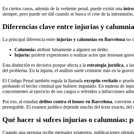
En ciertos casos, además de la vertiente penal, puede existir una
intro
siempre, pero puede ser útil cuando se busca el cese de la intromisió
Diferencias clave entre injurias y calumni
La principal diferencia entre
injurias y calumnias en Barcelona
no d
Calumnia:
atribuir falsamente a alguien un delito.
Injuria:
proferir expresiones o realizar actos que lesionan gra
Esta distinción es decisiva porque afecta a la
estrategia jurídica
, a la
del problema. En la injuria, el análisis suele centrarse más en la grave
El Código Penal también regula la llamada
exceptio veritatis
o prueba
probando el hecho criminal que hubiere imputado. En materia de injur
concernientes al ejercicio de sus cargos o referidos a infracciones ad
Por eso, al estudiar
delitos contra el honor en Barcelona
, conviene 
perseguible. El examen jurídico depende mucho del texto exacto, del 
Qué hacer si sufres injurias o calumnias: 
Cuando una persona recibe mensajes vejatorios, publicaciones ofensivas