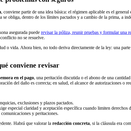
a
, conviene partir de una idea básica: el régimen aplicable es el genera
ra se obliga, dentro de los límites pactados y a cambio de la prima, a in
ersona asegurada puede
revisar la póliza, reunir pruebas y formular una 
 conflicto no se resuelve.
lud o vida. Ahora bien, no todo deriva directamente de la ley: una part
ué conviene revisar
emora en el pago
, una peritación discutida o el abono de una cantidad 
loración del daño es correcta; en salud, el alcance de autorizaciones o r
anquicias, exclusiones y plazos pactados.
exige especial claridad y aceptación específica cuando limiten derechos 
s, comunicaciones y peritaciones.
cedente. Habrá que valorar la
redacción concreta
, si la cláusula era co