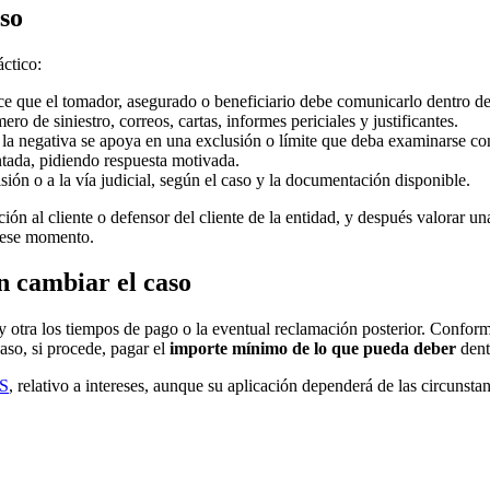
so
áctico:
ece que el tomador, asegurado o beneficiario debe comunicarlo dentro de
o de siniestro, correos, cartas, informes periciales y justificantes.
 la negativa se apoya en una exclusión o límite que deba examinarse con
ntada, pidiendo respuesta motivada.
sión o a la vía judicial, según el caso y la documentación disponible.
ión al cliente o defensor del cliente de la entidad, y después valorar u
n ese momento.
n cambiar el caso
y otra los tiempos de pago o la eventual reclamación posterior. Conform
caso, si procede, pagar el
importe mínimo de lo que pueda deber
dentr
CS
, relativo a intereses, aunque su aplicación dependerá de las circunst