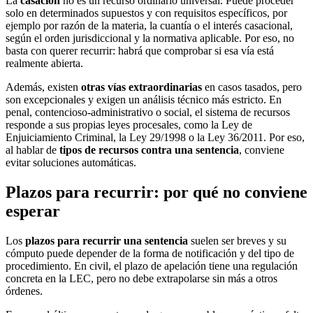
La
casación
no es un recurso ordinario universal. Puede proceder
solo en determinados supuestos y con requisitos específicos, por
ejemplo por razón de la materia, la cuantía o el interés casacional,
según el orden jurisdiccional y la normativa aplicable. Por eso, no
basta con querer recurrir: habrá que comprobar si esa vía está
realmente abierta.
Además, existen
otras vías extraordinarias
en casos tasados, pero
son excepcionales y exigen un análisis técnico más estricto. En
penal, contencioso-administrativo o social, el sistema de recursos
responde a sus propias leyes procesales, como la Ley de
Enjuiciamiento Criminal, la Ley 29/1998 o la Ley 36/2011. Por eso,
al hablar de
tipos de recursos contra una sentencia
, conviene
evitar soluciones automáticas.
Plazos para recurrir: por qué no conviene
esperar
Los
plazos para recurrir una sentencia
suelen ser breves y su
cómputo puede depender de la forma de notificación y del tipo de
procedimiento. En civil, el plazo de apelación tiene una regulación
concreta en la LEC, pero no debe extrapolarse sin más a otros
órdenes.