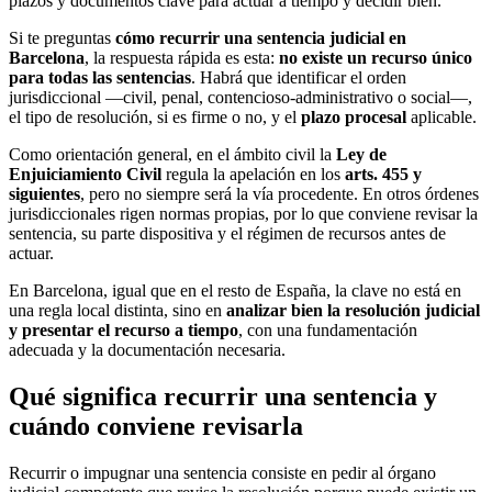
plazos y documentos clave para actuar a tiempo y decidir bien.
Si te preguntas
cómo recurrir una sentencia judicial en
Barcelona
, la respuesta rápida es esta:
no existe un recurso único
para todas las sentencias
. Habrá que identificar el orden
jurisdiccional —civil, penal, contencioso-administrativo o social—,
el tipo de resolución, si es firme o no, y el
plazo procesal
aplicable.
Como orientación general, en el ámbito civil la
Ley de
Enjuiciamiento Civil
regula la apelación en los
arts. 455 y
siguientes
, pero no siempre será la vía procedente. En otros órdenes
jurisdiccionales rigen normas propias, por lo que conviene revisar la
sentencia, su parte dispositiva y el régimen de recursos antes de
actuar.
En Barcelona, igual que en el resto de España, la clave no está en
una regla local distinta, sino en
analizar bien la resolución judicial
y presentar el recurso a tiempo
, con una fundamentación
adecuada y la documentación necesaria.
Qué significa recurrir una sentencia y
cuándo conviene revisarla
Recurrir o impugnar una sentencia consiste en pedir al órgano