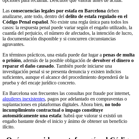
opciones para reclamar. Descubre qué valorar antes de actuar.
Las
consecuencias legales por estafa en Barcelona
deben
analizarse, ante todo, dentro del
delito de estafa regulado en el
Código Penal español
. No existe una regla única para todos los
casos: la respuesta penal puede variar según el engaño utilizado, la
cuantía del perjuicio, el número de afectados, la intención de lucro,
la documentación disponible y si concurren circunstancias
agravantes.
En términos prácticos, una estafa puede dar lugar a
penas de multa
o prisión
, además de la posible obligación de
devolver el dinero o
reparar el daño causado
. También puede iniciarse una
investigación penal si se presenta denuncia y existen indicios
suficientes, aunque el alcance del procedimiento dependerá de la
prueba y del encaje jurídico concreto.
En Barcelona son frecuentes las consultas por fraude por internet,
alquileres inexistentes
, pagos por adelantado en compraventas o
suplantaciones en plataformas digitales. Ahora bien,
no todo
incumplimiento contractual o impago constituye
automáticamente una estafa
: habrá que valorar si existió un
engaño bastante desde el inicio y ánimo de obtener un beneficio
ilícito.