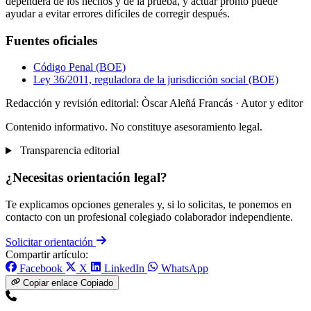
dependerá de los hechos y de la prueba, y actuar pronto puede
ayudar a evitar errores difíciles de corregir después.
Fuentes oficiales
Código Penal (BOE)
Ley 36/2011, reguladora de la jurisdicción social (BOE)
Redacción y revisión editorial: Òscar Aleñá Francás
· Autor y editor
Contenido informativo. No constituye asesoramiento legal.
Transparencia editorial
¿Necesitas orientación legal?
Te explicamos opciones generales y, si lo solicitas, te ponemos en
contacto con un profesional colegiado colaborador independiente.
Solicitar orientación
Compartir artículo:
Facebook
X
LinkedIn
WhatsApp
Copiar enlace
Copiado