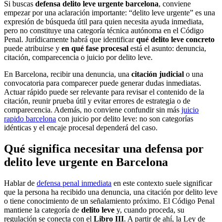
Si buscas
defensa delito leve urgente barcelona
, conviene
empezar por una aclaración importante: “delito leve urgente” es una
expresión de búsqueda útil para quien necesita ayuda inmediata,
pero no constituye una categoría técnica autónoma en el Código
Penal. Jurídicamente habrá que identificar
qué delito leve concreto
puede atribuirse y
en qué fase procesal
está el asunto: denuncia,
citación, comparecencia o juicio por delito leve.
En Barcelona, recibir una denuncia, una
citación judicial
o una
convocatoria para comparecer puede generar dudas inmediatas.
Actuar rápido puede ser relevante para revisar el contenido de la
citación, reunir prueba útil y evitar errores de estrategia o de
comparecencia. Además, no conviene confundir sin más
juicio
rapido barcelona
con juicio por delito leve: no son categorías
idénticas y el encaje procesal dependerá del caso.
Qué significa necesitar una defensa por
delito leve urgente en Barcelona
Hablar de
defensa penal inmediata
en este contexto suele significar
que la persona ha recibido una denuncia, una citación por delito leve
o tiene conocimiento de un señalamiento próximo. El Código Penal
mantiene la categoría de
delito leve
y, cuando proceda, su
regulación se conecta con el
Libro III
. A partir de ahí, la Ley de