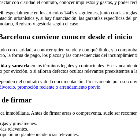
l, pactar con claridad el contrato, conocer impuestos y gastos, y poder re
il
, especialmente en los artículos 1445 y siguientes, junto con las regl
ntación urbanística y, si hay financiación, las garantías específicas de
notaría, Registro y gestoría según el caso.
arcelona conviene conocer desde el inicio
ado con claridad, a conocer quién vende y con qué título, y a comprobar 
ecio, la forma de pago, los plazos y las consecuencias del incumplimien
dida y sanearla
en los términos legales y contractuales. Ese saneamient
 por evicción, o si afloran defectos ocultos relevantes preexistentes a 
nden del contrato y de la documentación. Precisamente por eso convien
 divorcio, promoción reciente o arrendamiento previo
.
 de firmar
ica inmobiliaria. Antes de firmar arras o compraventa, suele ser recomen
 cargas y gravámenes.
ias relevantes.
ripción no plantee incidencias relevantes.