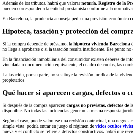
Además de los tributos, habrá que valorar
notaría, Registro de la Pr
pueden corresponder a la entidad prestamista conforme a la normativa a
En Barcelona, la prudencia aconseja pedir una previsión económica co
Hipoteca, tasación y protección del compra
Si la compra depende de préstamo, la
hipoteca vivienda Barcelona
d
no llega a aprobarse o si la tasación resulta insuficiente. Ese punto 
En la financiación inmobiliaria del consumidor existen deberes de info
vinculada o documentación equivalente, el cuadro de cuotas, las comi
La tasación, por su parte, no sustituye la revisión jurídica de la vivie
propietarios.
Qué hacer si aparecen cargas, defectos o co
Si después de la compra aparecen
cargas no previstas, defectos de l
disponible. No todas las incidencias generan la misma respuesta jurídi
Según el caso, puede valorarse una revisión contractual, una negociaci
simple vista, podría entrar en juego el régimen de
vicios ocultos vivi
nueva y el conflicto se refiere a defectos constructivos, habrá que revi