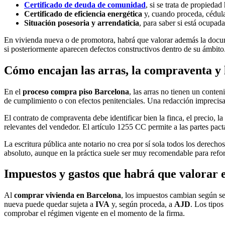
Certificado de deuda de comunidad
, si se trata de propiedad
Certificado de eficiencia energética
y, cuando proceda, cédula
Situación posesoria y arrendaticia
, para saber si está ocupada
En vivienda nueva o de promotora, habrá que valorar además la docume
si posteriormente aparecen defectos constructivos dentro de su ámbito
Cómo encajan las arras, la compraventa y l
En el
proceso compra piso Barcelona
, las arras no tienen un conte
de cumplimiento o con efectos penitenciales. Una redacción imprecisa
El contrato de compraventa debe identificar bien la finca, el precio, la
relevantes del vendedor. El artículo 1255 CC permite a las partes pact
La escritura pública ante notario no crea por sí sola todos los derecho
absoluto, aunque en la práctica suele ser muy recomendable para reforz
Impuestos y gastos que habrá que valorar 
Al
comprar vivienda en Barcelona
, los impuestos cambian según se
nueva puede quedar sujeta a
IVA
y, según proceda, a
AJD
. Los tipo
comprobar el régimen vigente en el momento de la firma.