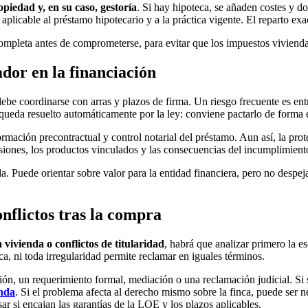
opiedad y, en su caso, gestoría
. Si hay hipoteca, se añaden costes y 
plicable al préstamo hipotecario y a la práctica vigente. El reparto exa
mpleta antes de comprometerse, para evitar que los impuestos vivienda 
dor en la financiación
ebe coordinarse con arras y plazos de firma. Un riesgo frecuente es entr
no queda resuelto automáticamente por la ley: conviene pactarlo de forma 
rmación precontractual y control notarial del préstamo. Aun así, la prot
siones, los productos vinculados y las consecuencias del incumplimient
nda. Puede orientar sobre valor para la entidad financiera, pero no despej
nflictos tras la compra
a vivienda o conflictos de titularidad
, habrá que analizar primero la es
ca, ni toda irregularidad permite reclamar en iguales términos.
ón, un requerimiento formal, mediación o una reclamación judicial. Si se
enda
. Si el problema afecta al derecho mismo sobre la finca, puede ser n
sar si encajan las garantías de la LOE y los plazos aplicables.