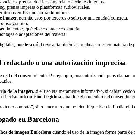
 sociales, prensa, dossier comercial o acciones internas.
ing, prensa impresa o plataformas audiovisuales.
erritorios en los que podrá difundirse.
de imagen
permite usos por terceros o solo por una entidad concreta.
 o uso gratuito.
sentimiento y qué efectos prácticos tendría.
 montajes o adaptaciones del material.
tales, puede ser útil revisar también las implicaciones en materia de pr
 redactado o una autorización imprecisa
e real del consentimiento. Por ejemplo, una autorización pensada para 
ptados.
aria de la imagen
, si el uso era meramente informativo, si cabían cesio
r si existe
intromisión ilegítima
, cuál fue el contenido del consentimie
 tener contrato”, sino tener uno que no identifique bien la finalidad, la
bogado en Barcelona
hos de imagen Barcelona
cuando el uso de la imagen forme parte de c