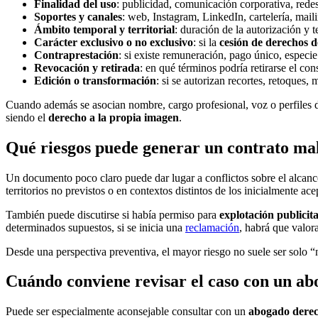
Finalidad del uso
: publicidad, comunicación corporativa, redes
Soportes y canales
: web, Instagram, LinkedIn, cartelería, mail
Ámbito temporal y territorial
: duración de la autorización y t
Carácter exclusivo o no exclusivo
: si la
cesión de derechos 
Contraprestación
: si existe remuneración, pago único, especie
Revocación y retirada
: en qué términos podría retirarse el con
Edición o transformación
: si se autorizan recortes, retoques,
Cuando además se asocian nombre, cargo profesional, voz o perfiles digi
siendo el
derecho a la propia imagen
.
Qué riesgos puede generar un contrato mal
Un documento poco claro puede dar lugar a conflictos sobre el alcanc
territorios no previstos o en contextos distintos de los inicialmente ace
También puede discutirse si había permiso para
explotación publicit
determinados supuestos, si se inicia una
reclamación
, habrá que valora
Desde una perspectiva preventiva, el mayor riesgo no suele ser solo “no
Cuándo conviene revisar el caso con un a
Puede ser especialmente aconsejable consultar con un
abogado derec