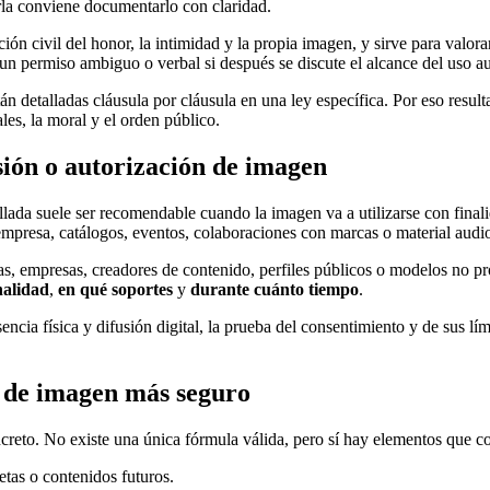
arla conviene documentarlo con claridad.
cción civil del honor, la intimidad y la propia imagen, y sirve para valo
 un permiso ambiguo o verbal si después se discute el alcance del uso a
án detalladas cláusula por cláusula en una ley específica. Por eso result
ales, la moral y el orden público.
ión o autorización de imagen
lada suele ser recomendable cuando la imagen va a utilizarse con finali
empresa, catálogos, eventos, colaboraciones con marcas o material audio
s, empresas, creadores de contenido, perfiles públicos o modelos no pr
nalidad
,
en qué soportes
y
durante cuánto tiempo
.
a física y difusión digital, la prueba del consentimiento y de sus lími
o de imagen más seguro
creto. No existe una única fórmula válida, pero sí hay elementos que co
retas o contenidos futuros.