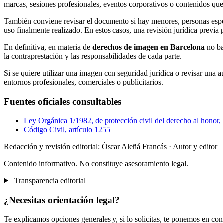
marcas, sesiones profesionales, eventos corporativos o contenidos que
También conviene revisar el documento si hay menores, personas espec
uso finalmente realizado. En estos casos, una revisión jurídica previa 
En definitiva, en materia de
derechos de imagen en Barcelona
no bas
la contraprestación y las responsabilidades de cada parte.
Si se quiere utilizar una imagen con seguridad jurídica o revisar una 
entornos profesionales, comerciales o publicitarios.
Fuentes oficiales consultables
Ley Orgánica 1/1982, de protección civil del derecho al honor, a
Código Civil, artículo 1255
Redacción y revisión editorial: Òscar Aleñá Francás
· Autor y editor
Contenido informativo. No constituye asesoramiento legal.
Transparencia editorial
¿Necesitas orientación legal?
Te explicamos opciones generales y, si lo solicitas, te ponemos en co