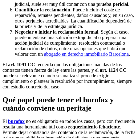
judicial, suele ser muy útil contar con una
prueba pericial
.
Cuantificar la reclamación
. Puede incluir el coste de
reparación, remates pendientes, daños causados y, en su caso,
otros perjuicios acreditables. La cuantificación dependerá de
la prueba y de la estrategia jurídica.
Negociar o iniciar la reclamación formal
. Según el caso,
puede intentarse una solución extrajudicial o preparar una
acción judicial de cumplimiento, resolución contractual o
reclamación de daños, entre otras opciones que habrá que
valorar con un
abogado en derecho inmobiliario Barcelona
.
El
art. 1091 CC
recuerda que las obligaciones nacidas de los
contratos tienen fuerza de ley entre las partes, y el
art. 1124 CC
puede ser relevante cuando se analiza si procede exigir
cumplimiento o plantear la resolución por incumplimiento, siempre
con estudio concreto del caso.
Qué papel puede tener el burofax y
cuándo conviene un peritaje
El
burofax
no es obligatorio en todos los casos, pero con frecuencia
resulta una herramienta útil como
requerimiento fehaciente
.
Permite dejar constancia del contenido de la reclamación, de la fecha
y de que se pidió la subsanación de defectos o una respuesta