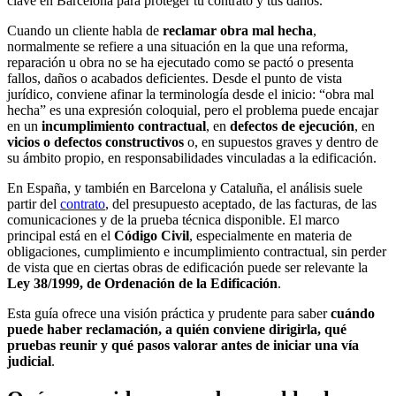
clave en Barcelona para proteger tu contrato y tus daños.
Cuando un cliente habla de
reclamar obra mal hecha
,
normalmente se refiere a una situación en la que una reforma,
reparación u obra no se ha ejecutado como se pactó o presenta
fallos, daños o acabados deficientes. Desde el punto de vista
jurídico, conviene afinar la terminología desde el inicio: “obra mal
hecha” es una expresión coloquial, pero el problema puede encajar
en un
incumplimiento contractual
, en
defectos de ejecución
, en
vicios o defectos constructivos
o, en supuestos graves y dentro de
su ámbito propio, en responsabilidades vinculadas a la edificación.
En España, y también en Barcelona y Cataluña, el análisis suele
partir del
contrato
, del presupuesto aceptado, de las facturas, de las
comunicaciones y de la prueba técnica disponible. El marco
principal está en el
Código Civil
, especialmente en materia de
obligaciones, cumplimiento e incumplimiento contractual, sin perder
de vista que en ciertas obras de edificación puede ser relevante la
Ley 38/1999, de Ordenación de la Edificación
.
Esta guía ofrece una visión práctica y prudente para saber
cuándo
puede haber reclamación, a quién conviene dirigirla, qué
pruebas reunir y qué pasos valorar antes de iniciar una vía
judicial
.