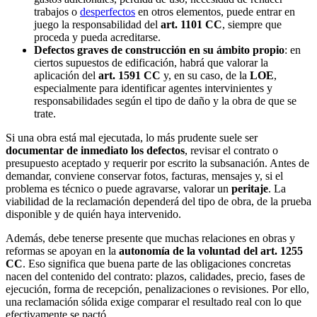
trabajos o
desperfectos
en otros elementos, puede entrar en
juego la responsabilidad del
art. 1101 CC
, siempre que
proceda y pueda acreditarse.
Defectos graves de construcción en su ámbito propio
: en
ciertos supuestos de edificación, habrá que valorar la
aplicación del
art. 1591 CC
y, en su caso, de la
LOE
,
especialmente para identificar agentes intervinientes y
responsabilidades según el tipo de daño y la obra de que se
trate.
Si una obra está mal ejecutada, lo más prudente suele ser
documentar de inmediato los defectos
, revisar el contrato o
presupuesto aceptado y requerir por escrito la subsanación. Antes de
demandar, conviene conservar fotos, facturas, mensajes y, si el
problema es técnico o puede agravarse, valorar un
peritaje
. La
viabilidad de la reclamación dependerá del tipo de obra, de la prueba
disponible y de quién haya intervenido.
Además, debe tenerse presente que muchas relaciones en obras y
reformas se apoyan en la
autonomía de la voluntad del art. 1255
CC
. Eso significa que buena parte de las obligaciones concretas
nacen del contenido del contrato: plazos, calidades, precio, fases de
ejecución, forma de recepción, penalizaciones o revisiones. Por ello,
una reclamación sólida exige comparar el resultado real con lo que
efectivamente se pactó.