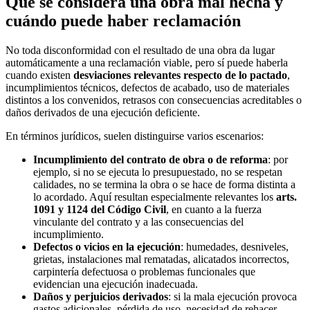
Qué se considera una obra mal hecha y
cuándo puede haber reclamación
No toda disconformidad con el resultado de una obra da lugar
automáticamente a una reclamación viable, pero sí puede haberla
cuando existen
desviaciones relevantes respecto de lo pactado
,
incumplimientos técnicos, defectos de acabado, uso de materiales
distintos a los convenidos, retrasos con consecuencias acreditables o
daños derivados de una ejecución deficiente.
En términos jurídicos, suelen distinguirse varios escenarios:
Incumplimiento del contrato de obra o de reforma
: por
ejemplo, si no se ejecuta lo presupuestado, no se respetan
calidades, no se termina la obra o se hace de forma distinta a
lo acordado. Aquí resultan especialmente relevantes los
arts.
1091 y 1124 del Código Civil
, en cuanto a la fuerza
vinculante del contrato y a las consecuencias del
incumplimiento.
Defectos o vicios en la ejecución
: humedades, desniveles,
grietas, instalaciones mal rematadas, alicatados incorrectos,
carpintería defectuosa o problemas funcionales que
evidencian una ejecución inadecuada.
Daños y perjuicios derivados
: si la mala ejecución provoca
gastos adicionales, pérdida de uso, necesidad de rehacer