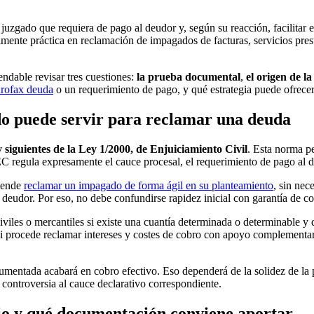
 juzgado que requiera de pago al deudor y, según su reacción, facilitar el
almente práctica en reclamación de impagados de facturas, servicios pre
endable revisar tres cuestiones:
la prueba documental
,
el origen de l
rofax deuda
o un requerimiento de pago, y qué estrategia puede ofrece
do puede servir para reclamar una deuda
y siguientes de la Ley 1/2000, de Enjuiciamiento Civil
. Esta norma p
EC regula expresamente el cauce procesal, el requerimiento de pago al
etende
reclamar un impagado de forma ágil en su planteamiento
, sin ne
 deudor. Por eso, no debe confundirse rapidez inicial con garantía de co
viles o mercantiles si existe una cuantía determinada o determinable y
si procede reclamar intereses y costes de cobro con apoyo complementa
mentada acabará en cobro efectivo. Eso dependerá de la solidez de la pr
controversia al cauce declarativo correspondiente.
o y qué documentación conviene aportar