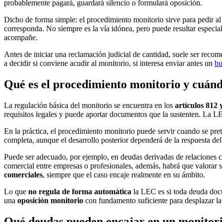
probablemente pagará, guardará silencio o formulará oposición.
Dicho de forma simple:
el procedimiento monitorio sirve para pedir al
corresponda
. No siempre es la vía idónea, pero puede resultar especi
acompañe.
Antes de iniciar una reclamación judicial de cantidad, suele ser recom
a decidir si conviene acudir al monitorio, si interesa enviar antes un
bu
Qué es el procedimiento monitorio y cuán
La regulación básica del monitorio se encuentra en los
artículos 812 
requisitos legales y puede aportar documentos que la sustenten. La L
En la práctica, el procedimiento monitorio puede servir cuando se pr
completa, aunque el desarrollo posterior dependerá de la respuesta del
Puede ser adecuado, por ejemplo, en deudas derivadas de relaciones ci
comercial entre empresas o profesionales, además, habrá que valorar 
comerciales
, siempre que el caso encaje realmente en su ámbito.
Lo que
no regula de forma automática
la LEC es si toda deuda docu
una
oposición monitorio
con fundamento suficiente para desplazar la 
Qué deudas pueden encajar en un monitori