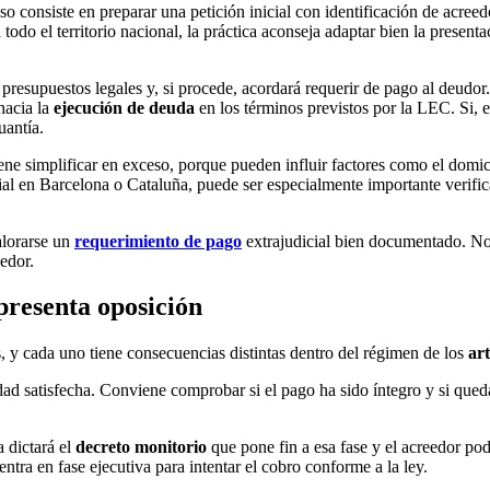
aso consiste en preparar una petición inicial con identificación de acr
do el territorio nacional, la práctica aconseja adaptar bien la presentac
presupuestos legales y, si procede, acordará requerir de pago al deudor. 
hacia la
ejecución de deuda
en los términos previstos por la LEC. Si, e
uantía.
 simplificar en exceso, porque pueden influir factores como el domicili
ial en Barcelona o Cataluña, puede ser especialmente importante verific
alorarse un
requerimiento de pago
extrajudicial bien documentado. No 
eedor.
presenta oposición
es, y cada uno tiene consecuencias distintas dentro del régimen de los
ar
dad satisfecha. Conviene comprobar si el pago ha sido íntegro y si que
a dictará el
decreto monitorio
que pone fin a esa fase y el acreedor pod
ntra en fase ejecutiva para intentar el cobro conforme a la ley.