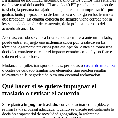
En materia de movilidad geográfica, uno de los puntos más sensibles
es el coste real del cambio. El artículo 40 ET prevé que, en caso de
traslado, la persona trabajadora tenga derecho a
compensación por
gastos
, tanto propios como de familiares a su cargo en los términos
que procedan. La cuantía concreta no siempre viene cerrada por la
ley y puede depender del convenio, de la política interna o del
acuerdo alcanzado.
Además, cuando se valora la salida de la empresa ante un traslado,
puede entrar en juego una
indemnización por traslado
en los
términos legalmente previstos para esa opción. Antes de tomar una
decisión, conviene calcular el impacto económico total y no fijarse
solo en el salario base.
Mudanza, alquiler, transporte, dietas, pernoctas o
costes de mudanza
o costes de cuidado familiar son elementos que pueden resultar
relevantes en la negociación o en una eventual reclamación.
Qué hacer si se quiere impugnar el
traslado o revisar el acuerdo
Si se plantea
impugnar traslado
, conviene actuar con rapidez y
revisar la vía procesal adecuada. Cuando se discute judicialmente la
decisión empresarial de movilidad geográfica, la referencia