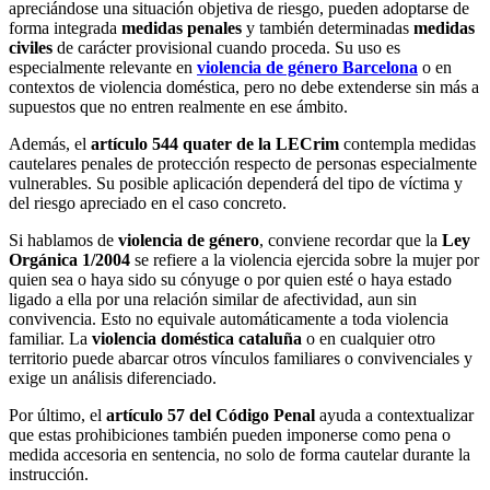
apreciándose una situación objetiva de riesgo, pueden adoptarse de
forma integrada
medidas penales
y también determinadas
medidas
civiles
de carácter provisional cuando proceda. Su uso es
especialmente relevante en
violencia de género Barcelona
o en
contextos de violencia doméstica, pero no debe extenderse sin más a
supuestos que no entren realmente en ese ámbito.
Además, el
artículo 544 quater de la LECrim
contempla medidas
cautelares penales de protección respecto de personas especialmente
vulnerables. Su posible aplicación dependerá del tipo de víctima y
del riesgo apreciado en el caso concreto.
Si hablamos de
violencia de género
, conviene recordar que la
Ley
Orgánica 1/2004
se refiere a la violencia ejercida sobre la mujer por
quien sea o haya sido su cónyuge o por quien esté o haya estado
ligado a ella por una relación similar de afectividad, aun sin
convivencia. Esto no equivale automáticamente a toda violencia
familiar. La
violencia doméstica cataluña
o en cualquier otro
territorio puede abarcar otros vínculos familiares o convivenciales y
exige un análisis diferenciado.
Por último, el
artículo 57 del Código Penal
ayuda a contextualizar
que estas prohibiciones también pueden imponerse como pena o
medida accesoria en sentencia, no solo de forma cautelar durante la
instrucción.