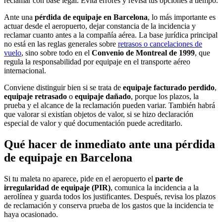
reclamar con base legal. Evita errores y revisa tus opciones a tiempo.
Ante una
pérdida de equipaje en Barcelona
, lo más importante es
actuar desde el aeropuerto, dejar constancia de la incidencia y
reclamar cuanto antes a la compañía aérea. La base jurídica principal
no está en las reglas generales sobre
retrasos o cancelaciones de
vuelo
, sino sobre todo en el
Convenio de Montreal de 1999
, que
regula la responsabilidad por equipaje en el transporte aéreo
internacional.
Conviene distinguir bien si se trata de
equipaje facturado perdido
,
equipaje retrasado
o
equipaje dañado
, porque los plazos, la
prueba y el alcance de la reclamación pueden variar. También habrá
que valorar si existían objetos de valor, si se hizo declaración
especial de valor y qué documentación puede acreditarlo.
Qué hacer de inmediato ante una pérdida
de equipaje en Barcelona
Si tu maleta no aparece, pide en el aeropuerto el
parte de
irregularidad de equipaje (PIR)
, comunica la incidencia a la
aerolínea y guarda todos los justificantes. Después, revisa los plazos
de reclamación y conserva prueba de los gastos que la incidencia te
haya ocasionado.