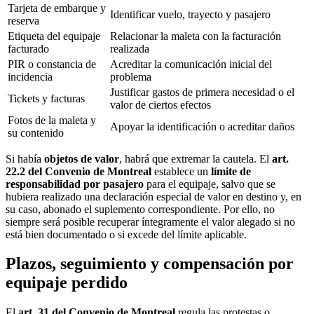
Tarjeta de embarque y
Identificar vuelo, trayecto y pasajero
reserva
Etiqueta del equipaje
Relacionar la maleta con la facturación
facturado
realizada
PIR o constancia de
Acreditar la comunicación inicial del
incidencia
problema
Justificar gastos de primera necesidad o el
Tickets y facturas
valor de ciertos efectos
Fotos de la maleta y
Apoyar la identificación o acreditar daños
su contenido
Si había
objetos de valor
, habrá que extremar la cautela. El
art.
22.2 del Convenio de Montreal
establece un
límite de
responsabilidad por pasajero
para el equipaje, salvo que se
hubiera realizado una declaración especial de valor en destino y, en
su caso, abonado el suplemento correspondiente. Por ello, no
siempre será posible recuperar íntegramente el valor alegado si no
está bien documentado o si excede del límite aplicable.
Plazos, seguimiento y compensación por
equipaje perdido
El
art. 31 del Convenio de Montreal
regula las protestas o