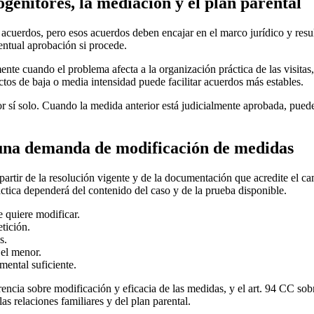
genitores, la mediación y el plan parental
 acuerdos, pero esos acuerdos deben encajar en el marco jurídico y resu
entual aprobación si procede.
ente cuando el problema afecta a la organización práctica de las visita
ctos de baja o media intensidad puede facilitar acuerdos más estables.
r sí solo. Cuando la medida anterior está judicialmente aprobada, puede
a una demanda de modificación de medidas
partir de la resolución vigente y de la documentación que acredite el ca
áctica dependerá del contenido del caso y de la prueba disponible.
e quiere modificar.
tición.
s.
 el menor.
ental suficiente.
erencia sobre modificación y eficacia de las medidas, y el art. 94 CC so
las relaciones familiares y del plan parental.