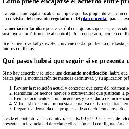
Cómo puede encajarse el acuerdo entre pro
La regulación legal aplicable no impide que los progenitores alcancen
una revisión del
convenio regulador
o del
plan parental
, para su ev
La
mediación familiar
puede ser útil en algunos supuestos, especialm
sustituye automáticamente al control jurídico necesario, pero en confli
Si el acuerdo verbal ya existe, conviene no dar por hecho que basta po
futuros conflictos.
Qué pasos habrá que seguir si se present
Si no hay acuerdo y se inicia una
demanda modificación
, habrá que 
básica para la modificación de medidas definitivas, y su aplicación pr
Revisar la resolución actual y concretar qué parte del régimen s
Identificar los hechos nuevos o sobrevenidos que justifican la pe
Reunir documentos, comunicaciones y calendario de incidencia
Valorar si existe una propuesta alternativa realista y centrada en
Preparar la demanda o la propuesta de acuerdo con apoyo docum
Desde el punto de vista sustantivo, los arts. 90 y 91 CC sirven de ref
presente la relevancia del derecho civil catalán en la configuración de 