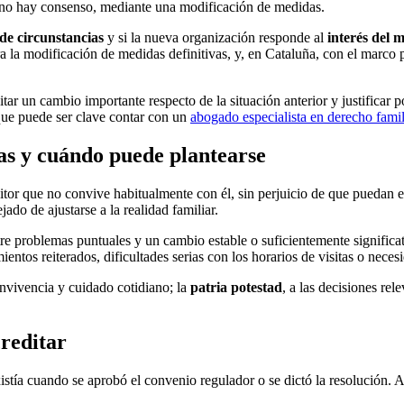
si no hay consenso, mediante una modificación de medidas.
de circunstancias
y si la nueva organización responde al
interés del 
para la modificación de medidas definitivas, y, en Cataluña, con el marc
editar un cambio importante respecto de la situación anterior y justifica
 que puede ser clave contar con un
abogado especialista en derecho famil
tas y cuándo puede plantearse
itor que no convive habitualmente con él, sin perjuicio de que puedan 
ado de ajustarse a la realidad familiar.
tre problemas puntuales y un cambio estable o suficientemente significa
entos reiterados, dificultades serias con los horarios de visitas o nece
onvivencia y cuidado cotidiano; la
patria potestad
, a las decisiones re
reditar
xistía cuando se aprobó el convenio regulador o se dictó la resolución.