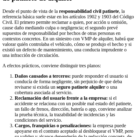
Desde el punto de vista de la
responsabilidad civil patinete
, la
referencia básica suele estar en los artículos 1902 y 1903 del Código
Civil. El primero permite reclamar a quien, por acción u omisión,
cause daño mediando culpa o negligencia; el segundo prevé
supuestos de responsabilidad por hechos de otras personas en
contextos concretos. En un siniestro con VMP de alquiler, habrá que
valorar quién controlaba el vehículo, cómo se produjo el hecho y si
existió un defecto de mantenimiento, una conducta imprudente o
una infracción de circulación.
A efectos prácticos, conviene distinguir tres planos:
Daños causados a terceros:
puede responder el usuario si
conducía de forma negligente, sin perjuicio de que deba
revisarse si existía un
seguro patinete alquiler
o una
cobertura asociada al servicio.
Reclamación del usuario frente a la empresa:
si el
accidente se relaciona con un posible mal estado del patinete,
un fallo de frenos, dirección, batería o app, conviene analizar
la prueba técnica, la trazabilidad de incidencias y las
condiciones del servicio.
Cargos, franquicias o penalizaciones:
la empresa puede
apoyarse en el contrato aceptado al desbloquear el VMP, pero
su validez y alcance dependerán de la redacción concreta, de