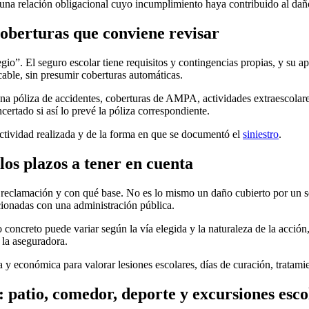
 una relación obligacional cuyo incumplimiento haya contribuido al dañ
 coberturas que conviene revisar
gio”. El seguro escolar tiene requisitos y contingencias propias, y su a
cable, sin presumir coberturas automáticas.
una póliza de accidentes, coberturas de AMPA, actividades extraescolar
rtado si así lo prevé la póliza correspondiente.
actividad realizada y de la forma en que se documentó el
siniestro
.
os plazos a tener en cuenta
 la reclamación y con qué base. No es lo mismo un daño cubierto por un
acionadas con una administración pública.
 concreto puede variar según la vía elegida y la naturaleza de la acción,
 la aseguradora.
y económica para valorar lesiones escolares, días de curación, tratamie
: patio, comedor, deporte y excursiones esco