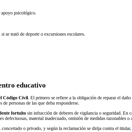
o apoyo psicológico.
si se trató de deporte o excursiones escolares.
entro educativo
el Código Civil
. El primero se refiere a la obligación de reparar el da
os de personas de las que deba responderse.
dente fortuito
sin infracción de deberes de vigilancia o seguridad. En c
nes defectuosas, material inadecuado, omisión de medidas razonables o a
, concertado o privado, y según la reclamación se dirija contra el titul