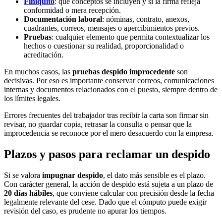
Finiquito
: qué conceptos se incluyen y si la firma refleja
conformidad o mera recepción.
Documentación laboral
: nóminas, contrato, anexos,
cuadrantes, correos, mensajes o apercibimientos previos.
Pruebas
: cualquier elemento que permita contextualizar los
hechos o cuestionar su realidad, proporcionalidad o
acreditación.
En muchos casos, las
pruebas despido improcedente
son
decisivas. Por eso es importante conservar correos, comunicaciones
internas y documentos relacionados con el puesto, siempre dentro de
los límites legales.
Errores frecuentes del trabajador tras recibir la carta son firmar sin
revisar, no guardar copia, retrasar la consulta o pensar que la
improcedencia se reconoce por el mero desacuerdo con la empresa.
Plazos y pasos para reclamar un despido
Si se valora
impugnar despido
, el dato más sensible es el plazo.
Con carácter general, la acción de despido está sujeta a un plazo de
20 días hábiles
, que conviene calcular con precisión desde la fecha
legalmente relevante del cese. Dado que el cómputo puede exigir
revisión del caso, es prudente no apurar los tiempos.