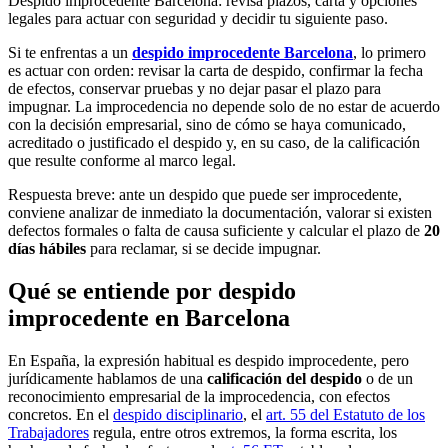
Despido improcedente Barcelona: revisa plazos, carta y opciones
legales para actuar con seguridad y decidir tu siguiente paso.
Si te enfrentas a un
despido improcedente Barcelona
, lo primero
es actuar con orden: revisar la carta de despido, confirmar la fecha
de efectos, conservar pruebas y no dejar pasar el plazo para
impugnar. La improcedencia no depende solo de no estar de acuerdo
con la decisión empresarial, sino de cómo se haya comunicado,
acreditado o justificado el despido y, en su caso, de la calificación
que resulte conforme al marco legal.
Respuesta breve: ante un despido que puede ser improcedente,
conviene analizar de inmediato la documentación, valorar si existen
defectos formales o falta de causa suficiente y calcular el plazo de
20
días hábiles
para reclamar, si se decide impugnar.
Qué se entiende por despido
improcedente en Barcelona
En España, la expresión habitual es despido improcedente, pero
jurídicamente hablamos de una
calificación del despido
o de un
reconocimiento empresarial de la improcedencia, con efectos
concretos. En el
despido disciplinario
, el
art. 55 del Estatuto de los
Trabajadores
regula, entre otros extremos, la forma escrita, los