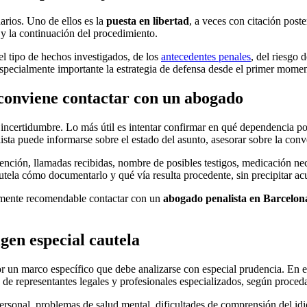
narios. Uno de ellos es la
puesta en libertad
, a veces con citación poste
o y la continuación del procedimiento.
l tipo de hechos investigados, de los
antecedentes penales
, del riesgo 
á especialmente importante la estrategia de defensa desde el primer mome
 conviene contactar con un abogado
incertidumbre. Lo más útil es intentar confirmar en qué dependencia pol
sta puede informarse sobre el estado del asunto, asesorar sobre la conve
ción, llamadas recibidas, nombre de posibles testigos, medicación nece
utela cómo documentarlo y qué vía resulta procedente, sin precipitar acu
almente recomendable contactar con un
abogado penalista en Barcelon
gen especial cautela
r un marco específico que debe analizarse con especial prudencia. En es
 de representantes legales y profesionales especializados, según proced
personal, problemas de salud mental, dificultades de comprensión del i