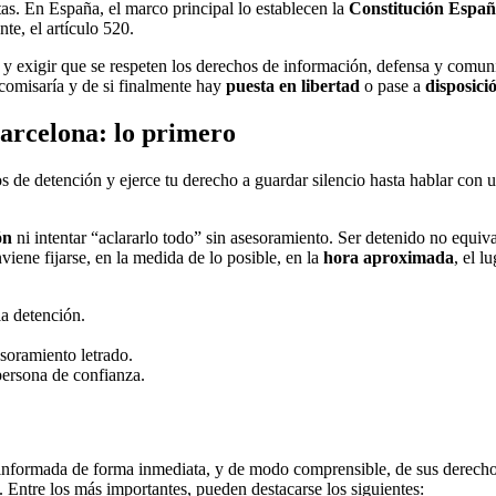
tas. En España, el marco principal lo establecen la
Constitución Españ
te, el artículo 520.
a y exigir que se respeten los derechos de información, defensa y com
 comisaría y de si finalmente hay
puesta en libertad
o pase a
disposició
Barcelona: lo primero
vos de detención y ejerce tu derecho a guardar silencio hasta hablar con 
ón
ni intentar “aclararlo todo” sin asesoramiento. Ser detenido no equiva
iene fijarse, en la medida de lo posible, en la
hora aproximada
, el l
a detención.
esoramiento letrado.
 persona de confianza.
 informada de forma inmediata, y de modo comprensible, de sus derechos y
. Entre los más importantes, pueden destacarse los siguientes: