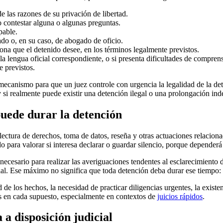
e las razones de su privación de libertad.
no contestar alguna o algunas preguntas.
pable.
ado o, en su caso, de abogado de oficio.
sona que el detenido desee, en los términos legalmente previstos.
a lengua oficial correspondiente, o si presenta dificultades de compren
 previstos.
canismo para que un juez controle con urgencia la legalidad de la de
y si realmente puede existir una detención ilegal o una prolongación ind
uede durar la detención
ón, lectura de derechos, toma de datos, reseña y otras actuaciones relac
 para valorar si interesa declarar o guardar silencio, porque dependerá
cesario para realizar las averiguaciones tendentes al esclarecimiento de
cial. Ese máximo no significa que toda detención deba durar ese tiempo:
 los hechos, la necesidad de practicar diligencias urgentes, la existenc
s en cada supuesto, especialmente en contextos de
juicios rápidos
.
 a disposición judicial