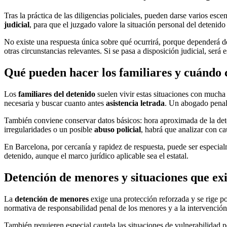
Tras la práctica de las diligencias policiales, pueden darse varios esce
judicial
, para que el juzgado valore la situación personal del detenid
No existe una respuesta única sobre qué ocurrirá, porque dependerá de
otras circunstancias relevantes. Si se pasa a disposición judicial, ser
Qué pueden hacer los familiares y cuándo
Los
familiares del detenido
suelen vivir estas situaciones con mucha 
necesaria y buscar cuanto antes
asistencia letrada
. Un abogado penali
También conviene conservar datos básicos: hora aproximada de la deten
irregularidades o un posible
abuso policial
, habrá que analizar con ca
En Barcelona, por cercanía y rapidez de respuesta, puede ser especi
detenido, aunque el marco jurídico aplicable sea el estatal.
Detención de menores y situaciones que exi
La
detención de menores
exige una protección reforzada y se rige po
normativa de responsabilidad penal de los menores y a la intervención
También requieren especial cautela las situaciones de vulnerabilidad 