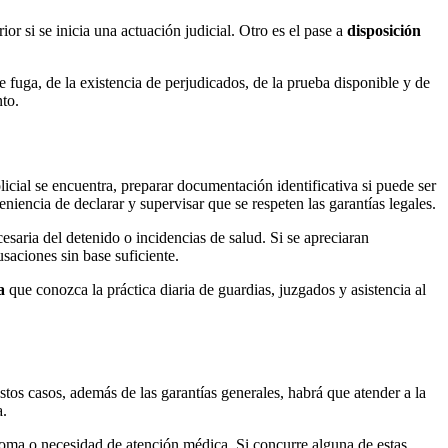
rior si se inicia una actuación judicial. Otro es el pase a
disposición
de fuga, de la existencia de perjudicados, de la prueba disponible y de
nto.
icial se encuentra, preparar documentación identificativa si puede ser
niencia de declarar y supervisar que se respeten las garantías legales.
saria del detenido o incidencias de salud. Si se apreciaran
saciones sin base suficiente.
a
que conozca la práctica diaria de guardias, juzgados y asistencia al
tos casos, además de las garantías generales, habrá que atender a la
a.
dioma o necesidad de atención médica. Si concurre alguna de estas