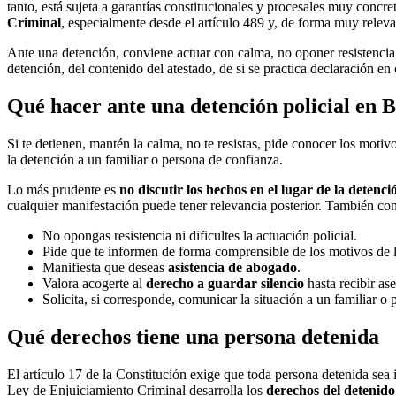
tanto, está sujeta a garantías constitucionales y procesales muy concre
Criminal
, especialmente desde el artículo 489 y, de forma muy relevan
Ante una detención, conviene actuar con calma, no oponer resistenci
detención, del contenido del atestado, de si se practica declaración en
Qué hacer ante una detención policial en 
Si te detienen, mantén la calma, no te resistas, pide conocer los moti
la detención a un familiar o persona de confianza.
Lo más prudente es
no discutir los hechos en el lugar de la detenci
cualquier manifestación puede tener relevancia posterior. También conv
No opongas resistencia ni dificultes la actuación policial.
Pide que te informen de forma comprensible de los motivos de l
Manifiesta que deseas
asistencia de abogado
.
Valora acogerte al
derecho a guardar silencio
hasta recibir as
Solicita, si corresponde, comunicar la situación a un familiar o
Qué derechos tiene una persona detenida
El artículo 17 de la Constitución exige que toda persona detenida sea
Ley de Enjuiciamiento Criminal desarrolla los
derechos del detenido