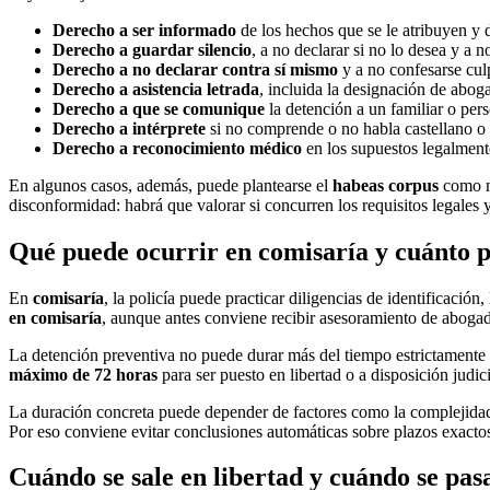
Derecho a ser informado
de los hechos que se le atribuyen y d
Derecho a guardar silencio
, a no declarar si no lo desea y a 
Derecho a no declarar contra sí mismo
y a no confesarse cul
Derecho a asistencia letrada
, incluida la designación de abog
Derecho a que se comunique
la detención a un familiar o per
Derecho a intérprete
si no comprende o no habla castellano o l
Derecho a reconocimiento médico
en los supuestos legalmente
En algunos casos, además, puede plantearse el
habeas corpus
como me
disconformidad: habrá que valorar si concurren los requisitos legales 
Qué puede ocurrir en comisaría y cuánto p
En
comisaría
, la policía puede practicar diligencias de identificaci
en comisaría
, aunque antes conviene recibir asesoramiento de abogado
La detención preventiva no puede durar más del tiempo estrictamente ne
máximo de 72 horas
para ser puesto en libertad o a disposición judi
La duración concreta puede depender de factores como la complejidad de
Por eso conviene evitar conclusiones automáticas sobre plazos exacto
Cuándo se sale en libertad y cuándo se pasa