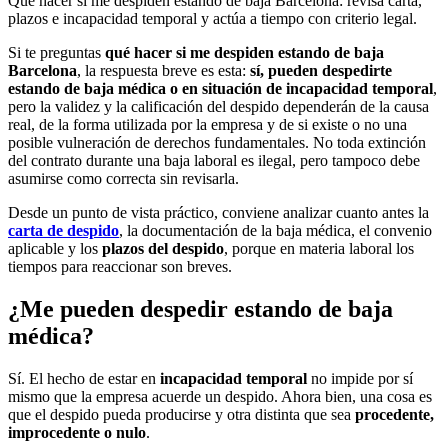
Qué hacer si me despiden estando de baja Barcelona: revisa carta,
plazos e incapacidad temporal y actúa a tiempo con criterio legal.
Si te preguntas
qué hacer si me despiden estando de baja
Barcelona
, la respuesta breve es esta:
sí, pueden despedirte
estando de baja médica o en situación de incapacidad temporal
,
pero la validez y la calificación del despido dependerán de la causa
real, de la forma utilizada por la empresa y de si existe o no una
posible vulneración de derechos fundamentales. No toda extinción
del contrato durante una baja laboral es ilegal, pero tampoco debe
asumirse como correcta sin revisarla.
Desde un punto de vista práctico, conviene analizar cuanto antes la
carta de despido
, la documentación de la baja médica, el convenio
aplicable y los
plazos del despido
, porque en materia laboral los
tiempos para reaccionar son breves.
¿Me pueden despedir estando de baja
médica?
Sí. El hecho de estar en
incapacidad temporal
no impide por sí
mismo que la empresa acuerde un despido. Ahora bien, una cosa es
que el despido pueda producirse y otra distinta que sea
procedente,
improcedente o nulo
.